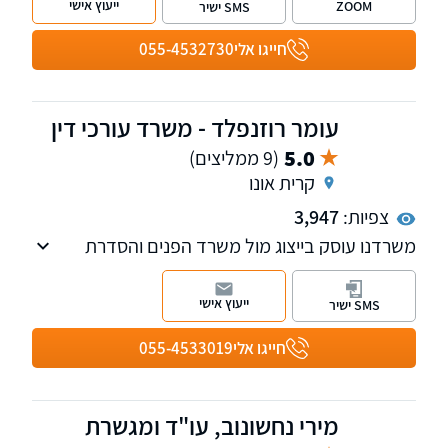
ייעוץ אישי
ZOOM
SMS ישיר
משפחה מחו"ל מסורבי כניסה.
חייגו אלי
055-4532730
עומר רוזנפלד - משרד עורכי דין
5.0
(9 ממליצים)
קרית אונו
צפיות:
3,947
משרדנו עוסק בייצוג מול משרד הפנים והסדרת
מעמד בישראל, דיני עבודה וכן הנפקה והשבה של
רישיונות נשק.
ייעוץ אישי
SMS ישיר
חייגו אלי
055-4533019
מירי נחשונוב, עו"ד ומגשרת