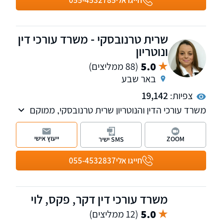
חייגו אלי
055-4532785
שרית טרנובסקי - משרד עורכי דין
ונוטריון
5.0
(88 ממליצים)
באר שבע
צפיות:
19,142
משרד עורכי הדין והנוטריון שרית טרנובסקי, ממוקם
בלב באר שבע ומעניק שירותים משפטיים בעברית,
רוסית ואנגלית. המשרד מנוהל על ידי עורכת הדין
ייעוץ אישי
ZOOM
SMS ישיר
והנוטריון שרית טרנובסקי ומעניק שירותים משפטיים
תוך הקפדה על איכות, מקצועיות ויחס אישי ללא
חייגו אלי
055-4532837
פשרות לכל לקוח.
משרד עורכי דין דקר, פקס, לוי
5.0
(12 ממליצים)