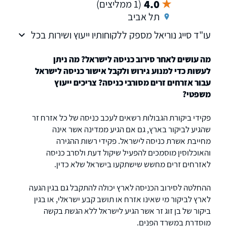
4.0
(1 ממליצים)
תל אביב
עו"ד סייג נוריאל מספק ללקוחותיו ייעוץ ושירות בכל
הקשור לעולם המקרקעין, משפחה לרבות גירושין
וצוואה ומשפט מינהלי.
מה עושים לאחר סירוב כניסה לישראל? מה ניתן
לעשות כדי למנוע גירוש ולקבל אישור כניסה לישראל
עבור אזרחים זרים מסורבי כניסה? צריכים ייעוץ
משפטי?
פקידי ביקורת הגבולות רשאים לעכב כניסה של כל אזרח זר
שהגיע לביקור בארץ, גם אם הגיע ממדינה אשר אינה
מחייבת אשרת כניסה לישראל. פקידי רשות ההגירה
והאוכלוסין מוסמכים להפעיל שיקול דעת ולסרב כניסה
לאזרחים זרים מחשש שישתקעו בישראל שלא כדין.
ההחלטה לסירוב הכניסה לארץ יכולה להתקבל גם בגין הגעה
לארץ לביקור מי שאינו אזרח או תושב קבע ישראלי, או בגין
ביקור של בן זוג זר אשר הגיע לישראל ללא הגשת בקשה
מוסדרת במשרד הפנים.