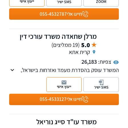
ייעוץ אישי
ZOOM
SMS ישיר
השלישי צוואות, ירושות וייפוי כוח מתמשך ועוד.
חייגו אלי
055-4532787
מרלן שחאדה משרד עורכי דין
5.0
(19 ממליצים)
קרית אתא
צפיות:
26,183
המשרד עוסק בהסדרת מעמד ואזרחות בישראל,
בייצוג משפטי מול רשות האוכלוסין בבתי הדין ובתי
המשפט, עם ניסיון והצלחות רבות.
ייעוץ אישי
SMS ישיר
חייגו אלי
055-4533127
משרד עו"ד סייג נוריאל