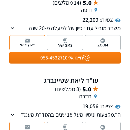
5.0
(14 ממליצים)
חיפה
צפיות:
22,209
משרד מוביל עם ניסיון של למעלה מ-20 שנה
בתחום הסדרת מעמד ואזרחות בישראל,הליך
מדורג לבני זוג, הגירה לישראל ,ויזות כניסה ועבודה
ייעוץ אישי
ZOOM
SMS ישיר
בישראל ובעניינים הומניטריים, הגשת ערעורים
לבית הדין לעררים ועתירות מנהליות בתחום.
חייגו אלי
055-4532710
כמו כן, המשרד עוסק בתחום הנזיקין, תאונות
דרכים ותביעות ביטוח, ייפוי כוח מתמשך צוואות
וירושות ועוד.
עו"ד ליאת שטיינברג
5.0
(8 ממליצים)
חדרה
צפיות:
19,056
התמקצעות וניסיון מעל 18 שנים בהסדרת מעמד
בישראל: נישואין, בני זוג ללא נישואין, טעמים
הומניטריים, אלמנות אזרחים ישראליים, בני