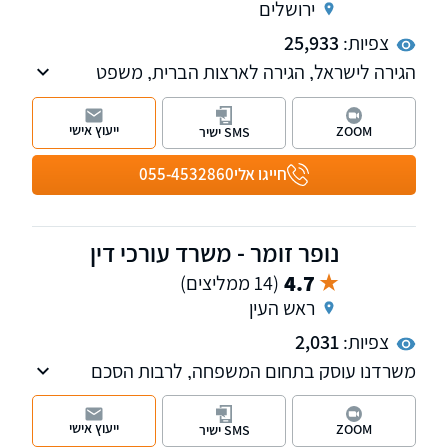
ירושלים
צפיות:
25,933
הגירה לישראל, הגירה לארצות הברית, משפט
אזרחי מנהלי, אזרחי מסחרי
ייעוץ אישי
ZOOM
SMS ישיר
חייגו אלי
055-4532860
נופר זומר - משרד עורכי דין
4.7
(14 ממליצים)
ראש העין
צפיות:
2,031
משרדנו עוסק בתחום המשפחה, לרבות הסכם
גירושים, מזונות, אפוטרופסות, דיני הגירה הסדרת
מעמד ומשפט מנהלי. למשרד שלוחות בפתח
ייעוץ אישי
ZOOM
SMS ישיר
תקווה ובראש העין.