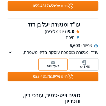
חייגו אלי
055-4317459
עו"ד ומגשרת יעל בן דוד
5.0
(5 ממליצים)
חיפה
צפיות:
6,603
עו"ד ומגשרת מוסמכת עוסקת בדיני משפחה,
גירושין, צואות, ירושות, מקרקעין ונדל"ן, הגירה
ומעמד בישראל.
ייעוץ אישי
SMS ישיר
המשרד מעניק מענה אישי, מקצועי ויעיל לכל לקוח
ולקוח.
חייגו אלי
055-4317519
מאיה וייס-טמיר, עורכי דין,
ונוטריון