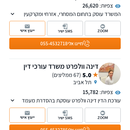
צפיות:
26,620
המשרד עוסק בתחום המסחרי, אזרחי ומקרקעין
ומספק כבר למעלה מ-23 שנה ייצוג משפטי
ללקוחות עסקיים ופרטיים. למשרד סניפים בתל
ייעוץ אישי
ZOOM
SMS ישיר
אביב וברחובות.
חייגו אלי
055-4532718
דינה וולפרט משרד עורכי דין
5.0
(67 ממליצים)
תל אביב
צפיות:
15,782
עורכת הדין דינה וולפרט עוסקת בהסדרת מעמד
אזרחי בישראל, לרבות ייצוג בהליכי ערר על
החלטות משרד הפנים, אזרחות ישראלית, הסדרת
ייעוץ אישי
ZOOM
SMS ישיר
מעמד לבן זוג זר, אשרת עולה, אשרת ביקור, היתרי
עבודה ועוד.