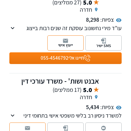
5.0
(27 ממליצים)
חדרה
צפיות:
8,298
עו"ד מירי נחשונוב עוסקת זה שנים רבות בייצוג
לקוחות מול משרד הפנים - רשות האוכלוסין
וההגירה, ומביאה עמה ידע משפטי מעמיק, ניסיון
ייעוץ אישי
SMS ישיר
רב שנים ויכולת מוכחת להתמודדות עם חסמים
בירוקרטיים מורכבים.
חייגו אלי
055-4546792
אבנט ושות' - משרד עורכי דין
5.0
(17 ממליצים)
חדרה
צפיות:
5,434
למשרד ניסיון רב בליווי משפטי אישי בתחומי דיני
עבודה, הסדרת מעמד ואזרחות בישראל, תאונות
דרכים ועבודה, ועריכת חבילות משפטיות לגיל