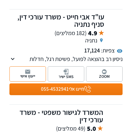
עו"ד אבי חייט - משרד עורכי דין,
סניף נתניה
4.9
(182 ממליצים)
נתניה
צפיות:
17,124
ניסיון רב בהוצאה לפועל, פשיטת רגל, חדלות
פירעון, מחיקת חובות, משפט אזרחי ומסחרי, דיני
ירושה, ניהול סכסוכים בהליכי גישור ובוררות,
ייעוץ אישי
ZOOM
SMS ישיר
ערעורים מורכבים והסדרי חובות ללא חדלות
פירעון.
חייגו אלי
055-4532941
המשרד לגישור משפטי - משרד
עורכי דין
5.0
(49 ממליצים)