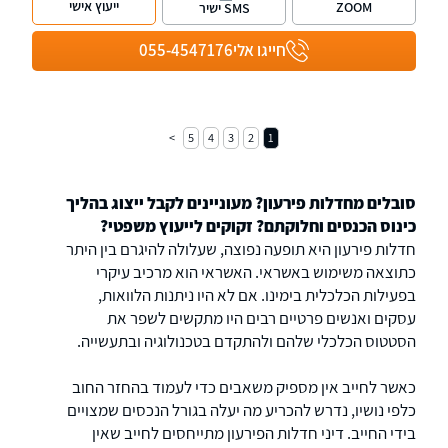
ייעוץ אישי
ZOOM
SMS ישיר
חייגו אלי
055-4547176
5
4
3
2
1
סובלים מחדלות פירעון? מעוניינים לקבל ייצוג בהליך
כינוס הכנסים וחלוקתם? זקוקים לייעוץ משפטי?
חדלות פירעון היא תופעה נפוצה, שעלולה להיגרם בין היתר
כתוצאה משימוש באשראי. האשראי הוא מרכיב עיקרי
בפעילות הכלכלית בימינו. אם לא היו ניתנות הלוואות,
עסקים ואנשים פרטיים רבים היו מתקשים לשפר את
הסטטוס הכלכלי שלהם ולהתקדם בטכנולוגיה ובתעשייה.
כאשר לחייב אין מספיק משאבים כדי לעמוד בהחזר החוב
כלפי נושיו, נדרש להכריע מה יעלה בגורל הנכסים שמצויים
בידי החייב. דיני חדלות הפירעון מתייחסים לחייב שאין