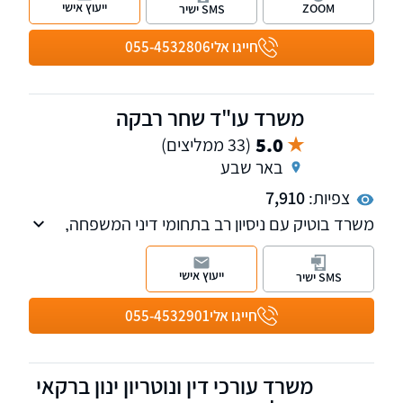
ייעוץ אישי
ZOOM
SMS ישיר
חייגו אלי
055-4532806
משרד עו"ד שחר רבקה
5.0
(33 ממליצים)
באר שבע
צפיות:
7,910
משרד בוטיק עם ניסיון רב בתחומי דיני המשפחה,
מקרקעין וההוצאה לפועל. ניסיון רב בטיפול בהליכי
גירושין מורכבים וגם בסיום בהסכמים כאשר טובת
ייעוץ אישי
SMS ישיר
הילדים היא עיקרון המנחה אותנו. נשמח לקבוע
עמכם פגישת ייעוץ.
חייגו אלי
055-4532901
משרד עורכי דין ונוטריון ינון ברקאי