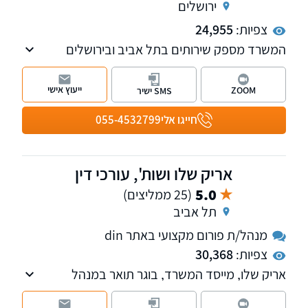
ירושלים
צפיות:
24,955
המשרד מספק שירותים בתל אביב ובירושלים
ועוסק במקרקעין, תביעות כספיות, משפט אזרחי
מסחרי, צוואות והסכמי יחסי ממון, הוצאה לפועל
ייעוץ אישי
ZOOM
SMS ישיר
ופשיטות רגל. בנוסף, המשרד
חייגו אלי
055-4532799
אריק שלו ושות', עורכי דין
5.0
(25 ממליצים)
תל אביב
מנהל/ת פורום מקצועי באתר din
צפיות:
30,368
אריק שלו, מייסד המשרד, בוגר תואר במנהל
עסקים במימון בהצטיינות ותואר שני מאוניברסיטת
תל אביב, עוסק בנזיקין ודיני העבודה, טיפול