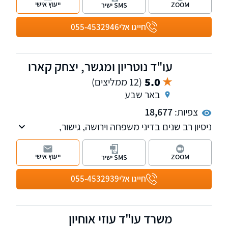
ייעוץ אישי
ZOOM
SMS ישיר
בתאונות עבודה, תאונות דרכים, רשלנות רפואית,
קצין תגמולים, ייצוג עובדים ומעסיקים בשלל
חייגו אלי
055-4532946
הערכאות הרלוונטיות בתביעות שכר וזכויות
סוציאליות וכו'.
עו"ד נוטריון ומגשר, יצחק קארו
5.0
(12 ממליצים)
באר שבע
צפיות:
18,677
ניסיון רב שנים בדיני משפחה וירושה, גישור,
מקרקעין, משפט אזרחי-מסחרי וחדלות פירעון. מתן
פתרונות מקצועיים ואסטרטגיים המותאמים אישית
ייעוץ אישי
ZOOM
SMS ישיר
לכל לקוח תוך ליווי צמוד לאורך כל ההליך
המשפטי. סניפים בתל-אביב ובבאר-שבע, שירות
חייגו אלי
055-4532939
בכל רחבי הארץ.
משרד עו"ד עוזי אוחיון