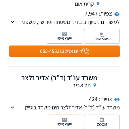
קרית אונו
צפיות:
7,947
למשרדנו ניסיון רב בדיני משפחה וגירושין, משפט
אזרחי, משפט מסחרי, פירוק שיתוף, הוצל"פ,
חדלות פירעון, יעילות ומקצוענות!
ייעוץ אישי
SMS ישיר
חייגו אלי
055-4533132
משרד עו"ד (ד"ר) אדיר זלצר
תל אביב
צפיות:
424
משרד עו"ד (ד"ר) אדיר זלצר הינו משרד בוטיק
העוסק בלשון הרע, חדלות פירעון, דיני חינוך
וליטיגציה אזרחית.
ייעוץ אישי
ZOOM