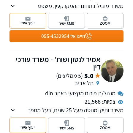
משרד מוביל בתחום ההמקרקעין, משפט
האזרחי-מסחרי ודיני משפחה. משרדנו מספק
שירותים בנושאים: עסקאות מכר, פירוק שיתוף,
ייעוץ אישי
ZOOM
SMS ישיר
ליקויי בניה, עריכת הסכמים מסחריים וייצוג חברות.
חייגו אלי
055-4532954
אמיר לנטון ושות' - משרד עורכי
דין
5.0
(5 ממליצים)
תל אביב
מנהל/ת פורום מקצועי באתר din
צפיות:
21,568
משרד ותיק ומנוסה מעל 25 שנים, בעל מספר
מחלקות לרבות מקרקעין, משפחה, ירושה, הוצאה
לפועל, אזרחי - מסחרי, רשויות, חוזים, לשון הרע,
ייעוץ אישי
ZOOM
SMS ישיר
עבודה. מנהל פורומים תכנון ובניה, אלימות