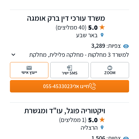
משרד עורכי דין ברק אומגה
5.0
(40 ממליצים)
באר שבע
צפיות:
3,289
למשרד 3 מחלקות - מחלקה פלילית, מחלקת
הוצאה לפועל וחדלות פירעון-פשיטת רגל ומחלקה
נוספת למקרקעין נדל"ן, המלווה עסקאות מכר,
ייעוץ אישי
ZOOM
SMS ישיר
מייצגת בליקויי בניה ותביעות קבל"ן, תכנון ובניה,
דיני מושבים וקיבוצים ועוד. בנוסף, המשרד עוסק
חייגו אלי
055-4533023
בהסדרת מעמד בישראל ועתירות מנהליות.
ויקטוריה פוגל, עו"ד ומגשרת
5.0
(1 ממליצים)
הרצליה
צפיות:
1,506