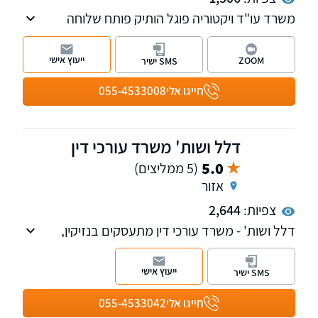
משרד עו"ד ויקטוריה פוגל הותיק פותח שלוחה
חדשה בהרצליה, המשרד עוסק בתחום ה מקרקעין
נדל"ן, דיני המשפחה ותביעות נזיקין. למשרד
ייעוץ אישי
ZOOM
SMS ישיר
שלוחות ברחובות ובהרצליה
חייגו אלי
055-4533008
דלל ושות' משרד עורכי דין
5.0
(5 ממליצים)
אזור
צפיות:
2,644
דלל ושות' - משרד עורכי דין מתעסקים בנזיקין,
ביטוח, מקרקעין נדל"ן ,הוצאה לפועל וגביית חובות.
ייעוץ אישי
SMS ישיר
חייגו אלי
055-4533042