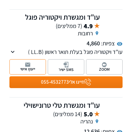
עו"ד ומגשרת ויקטוריה פוגל
4.9
(7 ממליצים)
רחובות
צפיות:
4,860
עו"ד ויקטוריה פוגל בעלת תואר ראשון (LL.B )
ותואר שני (LL.M ) במשפטים, עם כניסתה לעולם
המשפט מיקדה פעילותה לתחום דיני המשפחה,
ייעוץ אישי
ZOOM
SMS ישיר
מקרקעין נדל"ן ותביעות נזיקין.
חייגו אלי
055-4532773
עו"ד ומגשרת טלי טרונישוילי
5.0
(14 ממליצים)
נהריה
צפיות:
12,636