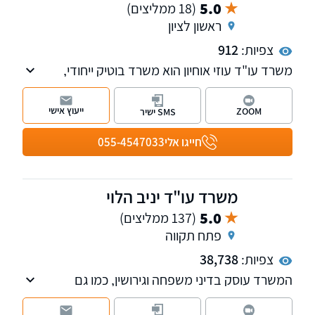
5.0
(18 ממליצים)
ראשון לציון
צפיות:
912
משרד עו"ד עוזי אוחיון הוא משרד בוטיק ייחודי,
העוסק, בין היתר, בהליכי חדלות פירעון ובתחום
ההוצאה לפועל. המשרד מחויב לספק ללקוחותיו
ייעוץ אישי
ZOOM
SMS ישיר
שירות אישי ומקצועי, עם ליווי צמוד בכל שלב - החל
מהייעוץ הראשוני ועד להשגת התוצאה הטובה
חייגו אלי
055-4547033
ביותר.
משרד עו"ד יניב הלוי
5.0
(137 ממליצים)
פתח תקווה
צפיות:
38,738
המשרד עוסק בדיני משפחה וגירושין, כמו גם
בחדלות פירעון-פשיטת רגל. המשרד יצר תקדימים
משפטיים בתחום המשפחה והמשמורת