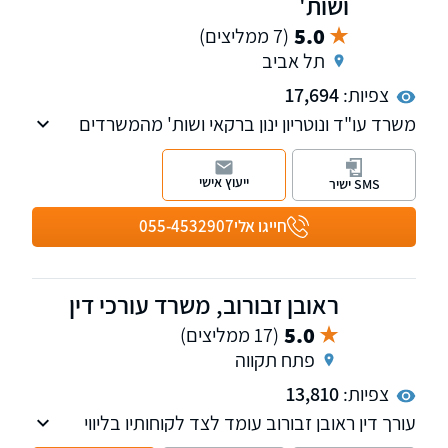
ושות'
5.0
(7 ממליצים)
תל אביב
צפיות:
17,694
משרד עו"ד ונוטריון ינון ברקאי ושות' מהמשרדים
המובילים בתחומו. משרדנו עוסק במשפט
אזרחי-מסחרי-מקרקעין, כולל ייצוג חברות, מוסדות
ייעוץ אישי
SMS ישיר
ולקוחות פרטיים.
משרדנו ממוקם במגדלי ב.ס.ר סיטי בפתח תקווה
חייגו אלי
055-4532907
ונותן את שירותיו בכל חלקי הארץ. נשמח לראותכם
בין כותלי משרדנו
ראובן זבורוב, משרד עורכי דין
5.0
(17 ממליצים)
פתח תקווה
צפיות:
13,810
עורך דין ראובן זבורוב עומד לצד לקוחותיו בליווי
משפטי אישי, מוקפד ודיסקרטי, בשילוב ניסיון,