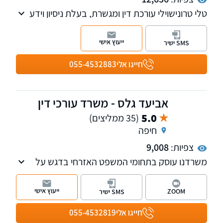
טלי טרונישוילי עורכת דין ומגשרת, בעלת ניסיון וידע
עשיר בתחום דיני המשפחה, ניהול הליכי גירושין,
צוואות וירושות, מקרקעין נדל"ן, פירוק שיתוף
ייעוץ אישי
SMS ישיר
ופשיטת רגל. למשרד שלוחות בקרית מוצקין, נהריה
וחיפה.
חייגו אלי
055-4532883
אביעד גלס - משרד עורכי דין
5.0
(35 ממליצים)
חיפה
צפיות:
9,008
משרדנו עוסק בתחומי המשפט האזרחי בדגש על
הליכי חדלות פירעון על כל גווניהם: הסדרי חובות,
הליכי הוצאה לפועל וכינוס נכסים, פשיטת רגל,
ייעוץ אישי
ZOOM
SMS ישיר
פירוקי חברות והקפאת הליכים.
חייגו אלי
055-4532819