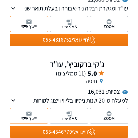
עו"ד ומגשרת רבקה ניר-אבוהרון בעלת תואר שני
במשפטים. מוסמכת לעריכת ייפוי כוח מתמשך,
בעלת ניסיון רב בייצוג ובסיוע בעסקאות מקרקעין,
ייעוץ אישי
ZOOM
SMS ישיר
פשיטת רגל, גישור ובוררות בהסכם גירושין, ודיני
משפחה - במיוחד צוואות וירושות.
חייגו אלי
055-4316752
ג'קי ברקוביץ', עו"ד
5.0
(11 ממליצים)
חיפה
צפיות:
16,031
למעלה מ-20 שנות ניסיון בליווי וייצוג לקוחות
בתחומים האזרחיים-מסחריים, לרבות תביעות
כספיות מורכבות, הליכי חדלות פירעון, פירוק
ייעוץ אישי
ZOOM
SMS ישיר
והבראה של חברות, הוצאה לפועל ודיני עבודה.
לזכות המשרד שורה ארוכה של הישגים והצלחות
חייגו אלי
055-4546779
עבור מאות לקוחות פרטיים, עסקיים ותאגידים.