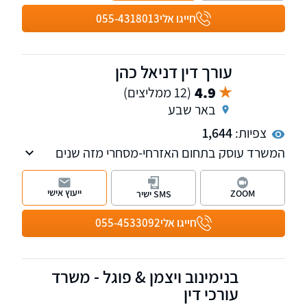
חייגו אלי
055-4318013
עורך דין דניאל כהן
4.9
(12 ממליצים)
באר שבע
צפיות:
1,644
המשרד עוסק בתחום האזרחי-מסחרי מזה שנים
רבות תוך התמקדות בתחום דיני המשפחה
והירושה, דיני חוזים, משפט מסחרי, מקרקעין
ייעוץ אישי
ZOOM
SMS ישיר
ועסקים, הוצאה לפועל וחדלות פירעון, נזקי גוף
ותאונות.
חייגו אלי
055-4533092
בנימינוב ויצמן & פוגל - משרד
עורכי דין