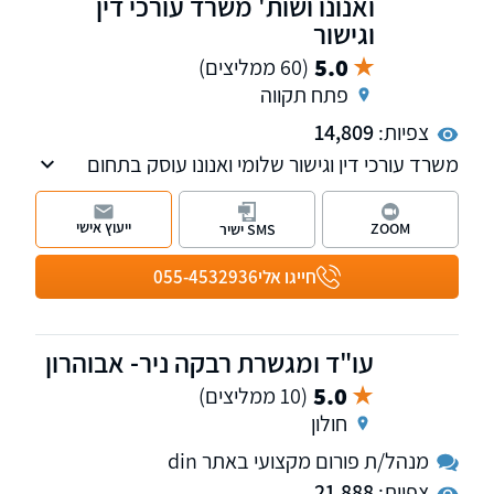
ואנונו ושות' משרד עורכי דין
וגישור
5.0
(60 ממליצים)
פתח תקווה
צפיות:
14,809
משרד עורכי דין וגישור שלומי ואנונו עוסק בתחום
המשפחה והמעמד האישי על כל רבדיו, בתחום
האזרחי: תביעות בנושא לשון הרע, סכסוכי שכנים
ייעוץ אישי
ZOOM
SMS ישיר
ופינוי מושכר. בנוסף, פועלת במשרד גם מחלקת
הוצאה לפועל.
חייגו אלי
055-4532936
עו"ד ומגשרת רבקה ניר- אבוהרון
5.0
(10 ממליצים)
חולון
מנהל/ת פורום מקצועי באתר din
צפיות:
21,888