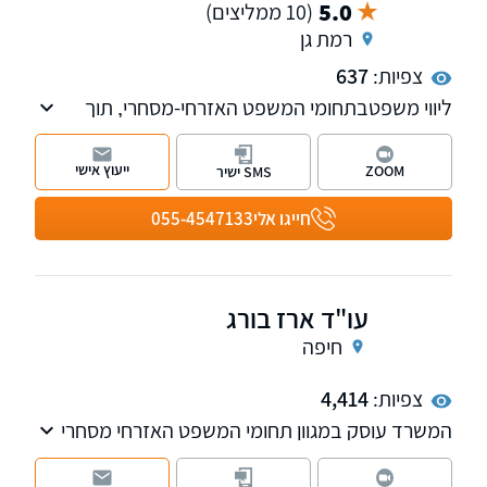
5.0
(10 ממליצים)
רמת גן
צפיות:
637
ליווי משפטבתחומי המשפט האזרחי-מסחרי, תוך
הקפדה על מקצועיות, דיסקרטיות ושירות מותאם
אישית.
ייעוץ אישי
ZOOM
SMS ישיר
המשרד מייצג לקוחות פרטיים, מוסדיים ותאגידים
כאחד, ופועל מתוך מחויבות להבנת צורכי הלקוח
חייגו אלי
055-4547133
ומתן פתרונות משפטיים מדויקים, המבוססים על
ניסיון רב והתנהלות אחראית ושקולה.
עו"ד ארז בורג
חיפה
צפיות:
4,414
המשרד עוסק במגוון תחומי המשפט האזרחי מסחרי
לרבות מקרקעין נדל"ן, דיני משפחה, דיני מושבים
וקיבוצים ודיני בנקאות.