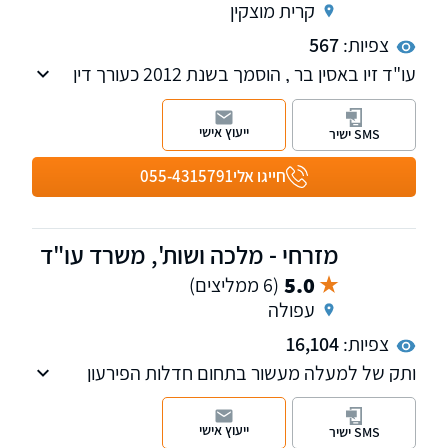
קרית מוצקין
צפיות:
567
עו"ד זיו באסין בר , הוסמך בשנת 2012 כעורך דין
ובעל תואר ראשון בכלכלה.
ייעוץ אישי
SMS ישיר
משרדו עוסק בייצוג חייבים / זוכים, הן אנשים
פרטיים והן חברות ועסקים – כל הליכי חדלות
חייגו אלי
055-4315791
הפירעון והוצאה לפועל, המשרד רואה לא רק את
ההיבט המשפטי, אלא גם את המציאות הכלכלית
המלווה כל תיק למציאת הפתרון המתאים לכל
מזרחי - מלכה ושות', משרד עו"ד
לקוח .
5.0
(6 ממליצים)
עפולה
בנוסף המשרד עוסק בליקויי בניה ולטיגציה אזרחית
ומסחרית.
צפיות:
16,104
ותק של למעלה מעשור בתחום חדלות הפירעון
וההוצאה לפועל, מהמשרדים הגדולים והמובילים
בתחום הסדר החובות וחדלות הפירעון בצפון.
ייעוץ אישי
SMS ישיר
למשרד סניפים בעפולה ובצפת.