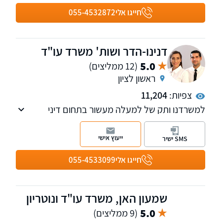
במשפחה והיטל השבחה הפקעות. חבר בוועדת
חייגו אלי
055-4532872
מקרקעין וקניין וכן בוועדת ירושה ומשפחה, בלשכת
עורכי הדין.
דנינו-הדר ושות' משרד עו"ד
5.0
(12 ממליצים)
ראשון לציון
צפיות:
11,204
למשרדנו ותק של למעלה מעשור בתחום דיני
משפחה, חדלות פירעון והוצאה לפועל. אנו מלווים
כל לקוח באופן אישי מתחילת ההליך ועד סופו.
ייעוץ אישי
SMS ישיר
משרדנו הוקם מתוך מטרה אחת: להעניק לכל
לקוחותינו שירות מקצועי ויחס אישי.
חייגו אלי
055-4533099
שמעון האן, משרד עו"ד ונוטריון
5.0
(9 ממליצים)