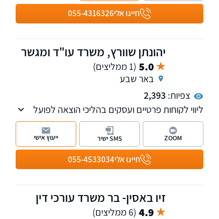
חייגו אלי
055-4316326
יהונתן שוורץ, משרד עו"ד ומגשר
5.0
(1 ממליצים)
באר שבע
צפיות:
2,393
ליווי לקוחות פרטיים ועסקים בהליכי הוצאה לפועל
וחדלות פירעון-פשיטת רגל, לשון הרע, סכסוכי
שכנים, ליקויי בניה, מכר במקרקעין, תביעות
ייעוץ אישי
ZOOM
SMS ישיר
כספיות, עריכת ייפוי כוח מתמשך, בנקאות וגביית
חובות עבור לקוחות פרטיים ועסקיים
חייגו אלי
055-4533034
זיו באסין- בר משרד עורכי דין
4.9
(6 ממליצים)