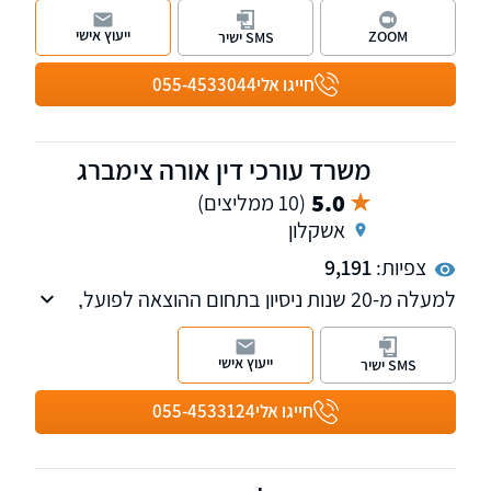
חשיבה מדויקת ומחויבות מלאה לכל אדם ולכל תיק
ייעוץ אישי
ZOOM
SMS ישיר
חייגו אלי
055-4533044
משרד עורכי דין אורה צימברג
5.0
(10 ממליצים)
אשקלון
צפיות:
9,191
למעלה מ-20 שנות ניסיון בתחום ההוצאה לפועל,
חדלות הפירעון, מחיקת חובות ועוד. המשרד עוסק
גם בתחומי דיני המשפחה, המשפט האזרחי,
ייעוץ אישי
SMS ישיר
המשפט הצבאי והצבאי-פלילי. מעניקים שירות
משפטי מתל אביב ועד באר שבע. ניתן לקיים
חייגו אלי
055-4533124
פגישה באזור מגוריכם.