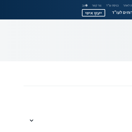
 לאתר
כניסת עו"ד
צור קשר
🌐 עב
ותים לעו"ד
ייעוץ אישי