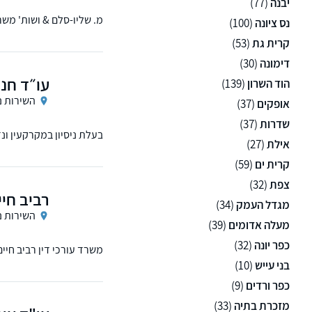
יבנה
(77)
מ. שליו-סלם & ושות' משר
נס ציונה
(100)
קרית גת
(53)
דימונה
(30)
עו״ד חני
הוד השרון
(139)
השירות נ
אופקים
(37)
שדרות
(37)
אילת
(27)
לפני רכישה או מכירה של 
קרית ים
(59)
צפת
(32)
רביב חיי
מגדל העמק
(34)
השירות נ
מעלה אדומים
(39)
כפר יונה
(32)
משרד עורכי דין רביב חיי
הלקוח, דואגי
בני עייש
(10)
כפר ורדים
(9)
מזכרת בתיה
(33)