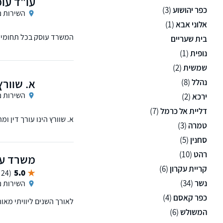
עו"ד עו
כפר יהושוע
(3)
השירות נ
אלוני אבא
(1)
המשרד עוסק בכל תחומי 
בית שעריים
נופית
(1)
שמשית
(2)
א. שוורץ 
נהלל
(8)
השירות נ
ירכא
(2)
דליית אל כרמל
(7)
א. שוורץ הינו עורך דין ומהנדס בעל ותק של 20 שנה בתחומי הנדל"ן השונים לרבות ייצוג ב
טמרה
(3)
סחנין
(5)
רהט
(10)
משרד עור
קריית עקרון
(6)
5.0
(24 ממליצים)
נשר
(34)
השירות נ
כפר קאסם
(4)
לאורך השנים ליוויתי מאו
המשולש
(6)