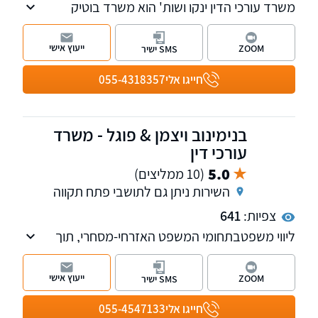
משרד עורכי הדין ינקו ושות' הוא משרד בוטיק
העוסק בנדל"ן ומקרקעין, התחדשות עירונית
(תמ"א 38 ופינוי-בינוי) בדגש על ייצוג בעלי דירות,
ייעוץ אישי
ZOOM
SMS ישיר
ליטיגציה נדל"נית, וכן סכסוכי ירושה, צוואה
ואפוטרופסות. המשרד מעניק מעטפת משפטית
חייגו אלי
055-4318357
מקיפה ומותאמת אישית, תוך ליווי מסור וביטחון
מלא
בנימינוב ויצמן & פוגל - משרד
עורכי דין
5.0
(10 ממליצים)
השירות ניתן גם לתושבי פתח תקווה
צפיות:
641
ליווי משפטבתחומי המשפט האזרחי-מסחרי, תוך
הקפדה על מקצועיות, דיסקרטיות ושירות מותאם
אישית.
ייעוץ אישי
ZOOM
SMS ישיר
המשרד מייצג לקוחות פרטיים, מוסדיים ותאגידים
כאחד, ופועל מתוך מחויבות להבנת צורכי הלקוח
חייגו אלי
055-4547133