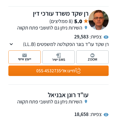
בין כותלי משרדנו
רן שקד משרד עורכי דין
5.0
(8 ממליצים)
השירות ניתן גם לתושבי פתח תקווה
צפיות:
29,583
רן שקד עו"ד בוגר הפקולטה למשפטים (LL.Bׂ)
אוניברסיטת תל אביב מ-1988, המשרד עוסק
בתביעות בגין נזקי גוף לרבות תאונות דרכים/
ייעוץ אישי
ZOOM
SMS ישיר
עבודה/ פגיעה בנפילה/ רשלנות רפואית, תביעות
מכוח פוליסה, תביעות למוסד לביטוח לאומי.
חייגו אלי
055-4532735
השירותים ניתנים בשפות עברית, אנגלית, ורוסית.
עו"ד רונן אבניאל
השירות ניתן גם לתושבי פתח תקווה
צפיות:
18,658