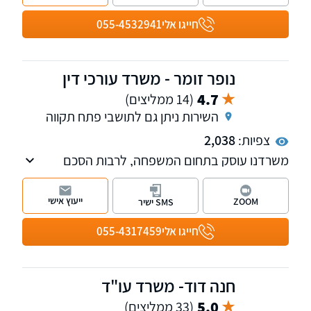
ערעורים מורכבים והסדרי חובות ללא חדלות
פירעון.
חייגו אלי
055-4532941
נופר זומר - משרד עורכי דין
4.7
(14 ממליצים)
השירות ניתן גם לתושבי פתח תקווה
צפיות:
2,038
משרדנו עוסק בתחום המשפחה, לרבות הסכם
גירושים, מזונות, אפוטרופסות, דיני הגירה הסדרת
מעמד ומשפט מנהלי. למשרד שלוחות בפתח
ייעוץ אישי
ZOOM
SMS ישיר
תקווה ובראש העין.
חייגו אלי
055-4317459
חנה דוד- משרד עו"ד
5.0
(33 ממליצים)