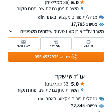
5.0
(88 ממליצים)
השירות ניתן גם לתושבי פתח תקווה
מנהל/ת פורום מקצועי באתר din
צפיות:
17,785
משרד עו"ד אורן מעוז מעניק שירותים משפטיים
בתביעות נזקי גוף , ביטוחי תאונות ומחלות, רשלנות
רפואית וביטוח לאומי. למשרד שלוחות בתל אביב
ייעוץ אישי
ZOOM
SMS ישיר
ובקרית אונו. עו"ד אורן מעוז מנהל פורום מחלות
מקצוע. למשרד שלוחות בתל אביב ובקרית אונו
חייגו אלי
055-4532935
עו"ד שי שקד
5.0
(32 ממליצים)
השירות ניתן גם לתושבי פתח תקווה
מנהל/ת פורום מקצועי באתר din
צפיות:
22,845