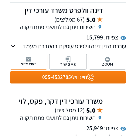
דינה וולפרט משרד עורכי דין
5.0
(67 ממליצים)
השירות ניתן גם לתושבי פתח תקווה
צפיות:
15,799
עורכת הדין דינה וולפרט עוסקת בהסדרת מעמד
אזרחי בישראל, לרבות ייצוג בהליכי ערר על
החלטות משרד הפנים, אזרחות ישראלית, הסדרת
ייעוץ אישי
ZOOM
SMS ישיר
מעמד לבן זוג זר, אשרת עולה, אשרת ביקור, היתרי
עבודה ועוד.
חייגו אלי
055-4532785
משרד עורכי דין דקר, פקס, לוי
5.0
(12 ממליצים)
השירות ניתן גם לתושבי פתח תקווה
צפיות:
25,949