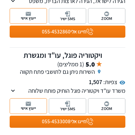
הגירה לישראל, הגירה לארצות הברית, משפט
אזרחי מנהלי, אזרחי מסחרי
ייעוץ אישי
ZOOM
SMS ישיר
חייגו אלי
055-4532860
ויקטוריה פוגל, עו"ד ומגשרת
5.0
(1 ממליצים)
השירות ניתן גם לתושבי פתח תקווה
צפיות:
1,507
משרד עו"ד ויקטוריה פוגל הותיק פותח שלוחה
חדשה בהרצליה, המשרד עוסק בתחום ה מקרקעין
נדל"ן, דיני המשפחה ותביעות נזיקין. למשרד
ייעוץ אישי
ZOOM
SMS ישיר
שלוחות ברחובות ובהרצליה
חייגו אלי
055-4533008