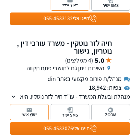
חדלות פירעון, יעילות ומקצוענות!
ייעוץ אישי
SMS ישיר
חייגו אלי
055-4533132
חיה לזר נוטקין - משרד עורכי דין ,
נוטריון, גישור
5.0
(4 ממליצים)
השירות ניתן גם לתושבי פתח תקווה
מנהל/ת פורום מקצועי באתר din
צפיות:
18,942
מנהלת ובעלת המשרד - עו"ד חיה לזר נוטקין, היא
נוטריון ומגשרת, מעל 20 שנות ניסיון בדיני משפחה.
בעלת תואר שני במשפטים.
ייעוץ אישי
ZOOM
SMS ישיר
חייגו אלי
055-4533076