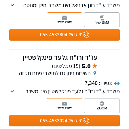
משרד עו"ד רונן אבניאל הינו משרד ותיק ומנוסה
החל משנת 1999, עו"ד אבניאל עוסק מי זה שנים
רבות בניהול תיקי נזיקין וביטוח לאומי. למשרד
ייעוץ אישי
SMS ישיר
שלוחות בגבעתיים, רחובות, ראש פינה, באר שבע,
חיפה וירושלים
חייגו אלי
055-4532804
עו"ד ורו"ח גלעד פינקלשטיין
5.0
(15 ממליצים)
השירות ניתן גם לתושבי פתח תקווה
צפיות:
7,340
משרד עו"ד ורו"ח גלעד פינקלשטיין הינו משרד
בוטיק המלווה עסקים בכל היבטי המשפט המסחרי.
הכשרתו של עו"ד פינקלשטיין מחברת בין משפט
ייעוץ אישי
ZOOM
לפיננסים, תוך שילוב אסטרטגיות חשבונאיות
והערכות שווי בייעוץ המשפטי. בפגישת ייעוץ קצרה
חייגו אלי
055-4533024
תוכלו להתרשם.