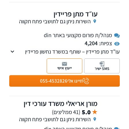
עו״ד מתן פריידין
השירות ניתן גם לתושבי פתח תקווה
מנהל/ת פורום מקצועי באתר din
צפיות:
4,204
עו"ד מתן פריידין – שותף במשרד נחשון פריידין
ושות'
עו"ד פריידין הינו בעל ניסיון וידע רב בייצוג לקוחות
ייעוץ אישי
SMS ישיר
בפני כל בתי המשפט בסכסוכים מסחריים
ובתביעות ייצוגיות.
חייגו אלי
055-4532826
מורן אריאלי משרד עורכי דין
5.0
(41 ממליצים)
השירות ניתן גם לתושבי פתח תקווה