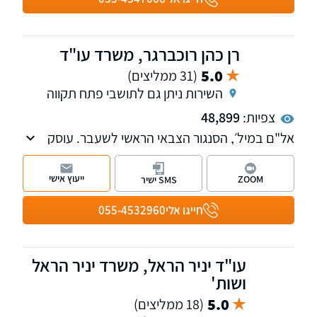
מהגדולות והמובילות בישראל. למשרד מספר
מחלקות: מקרקעין, משפחה, ירושה, אזרחי - מסחרי
ומיסים. חבר בפורום בתי המשפט של לשכת עורכי
רן כהן רוכברגר, משרד עו"ד
הדין.
5.0
(31 ממליצים)
השירות ניתן גם לתושבי פתח תקווה
צפיות:
48,899
אל"ם במיל׳, הסנגור הצבאי הראשי לשעבר. עוסק
במשפט פלילי, בתיקי צבא וביטחון ובתיקי צווארון
לבן. משרדנו נותן שירות בכל רחבי הארץ. ניתן גם
ייעוץ אישי
ZOOM
SMS ישיר
לקיים פגישת ייעוץ און-ליין - נשמח לעמוד
לשירותכם
חייגו אלי
055-4532960
עו"ד יניר הראל, משרד יניר הראל
ושות'
5.0
(18 ממליצים)