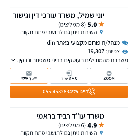
יוני שמיל, משרד עורכי דין וגישור
5.0
(8 ממליצים)
השירות ניתן גם לתושבי פתח תקווה
מנהל/ת פורום מקצועי באתר din
צפיות:
19,307
משרדנו מהמובילים העוסקים בדיני משפחה ונזיקין.
עו"ד ומגשר יוני שמיל הינו חבר בוועדת דיני
משפחה בלשכת עורכי הדין.
ייעוץ אישי
ZOOM
SMS ישיר
חייגו אלי
055-4532834
משרד עו"ד רביד בראמי
4.9
(6 ממליצים)
השירות ניתן גם לתושבי פתח תקווה