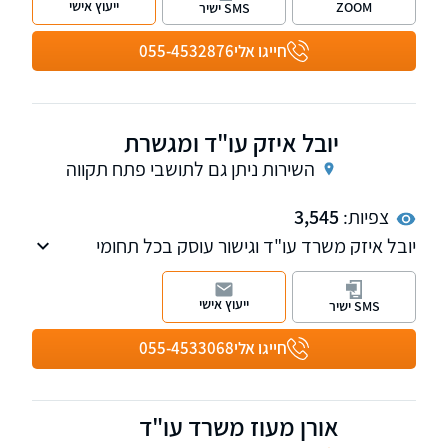
ייעוץ אישי
ZOOM
SMS ישיר
חייגו אלי
055-4532876
יובל איזק עו"ד ומגשרת
השירות ניתן גם לתושבי פתח תקווה
צפיות:
3,545
יובל איזק משרד עו"ד וגישור עוסק בכל תחומי
הנזיקין לרבות תביעות מול הביטוח הלאומי, וכמו
בייפוי כוח מתמשך
ייעוץ אישי
SMS ישיר
חייגו אלי
055-4533068
אורן מעוז משרד עו"ד