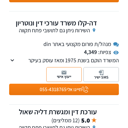
ומתן פתרונות משפטיים מדויקים, המבוססים על
ניסיון רב והתנהלות אחראית ושקולה.
דה-קלו משרד עורכי דין ונוטריון
השירות ניתן גם לתושבי פתח תקווה
מנהל/ת פורום מקצועי באתר din
צפיות:
4,349
המשרד הוקם בשנת 1975 ומאז עוסק בעיקר
בנדל"ן, מיסוי מקרקעין, תכנון ובניה, ירושה
ועיזבונות, ענייני משפחה, שירותי נוטריון ואזרחות
ייעוץ אישי
SMS ישיר
אירופאית.
חייגו אלי
055-4318765
עורכת דין ומגשרת דליה שאול
5.0
(12 ממליצים)
השירות ניתן גם לתושבי פתח תקווה