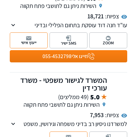
השירות ניתן גם לתושבי פתח תקווה
צפיות:
18,721
עו"ד חנה דוד עוסקת בתחום הפלילי ובדיני
תעבורה, שירתה במשטרה כשוטרת תנועה,
מפעילת "ינשוף", חוקרת ותובעת - מייצגת נאשמים
ייעוץ אישי
ZOOM
SMS ישיר
בתחום התעבורה והפלילי בלבד. בעלת ניסיון של
למעלה מ- 25 שנה. נשמח לקבוע עמכם פגישת
חייגו אלי
055-4532798
ייעוץ, השירות ניתן בכל רחבי הארץ.
המשרד לגישור משפטי - משרד
עורכי דין
5.0
(49 ממליצים)
השירות ניתן גם לתושבי פתח תקווה
צפיות:
7,953
למשרדנו ניסיון רב בדיני משפחה וגירושין, משפט
אזרחי, משפט מסחרי, פירוק שיתוף, הוצל"פ,