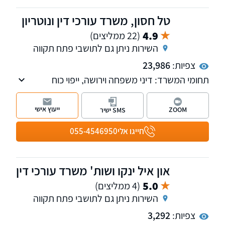
טל חסון, משרד עורכי דין ונוטריון
4.9
(22 ממליצים)
השירות ניתן גם לתושבי פתח תקווה
צפיות:
23,986
תחומי המשרד: דיני משפחה וירושה, ייפוי כוח
מתמשך, דיני נזיקין וביטוח לאומי, נוטריון. המשרד
מונגש לבעלי מוגבלויות.
ייעוץ אישי
ZOOM
SMS ישיר
חייגו אלי
055-4546950
און איל ינקו ושות' משרד עורכי דין
5.0
(4 ממליצים)
השירות ניתן גם לתושבי פתח תקווה
צפיות:
3,292