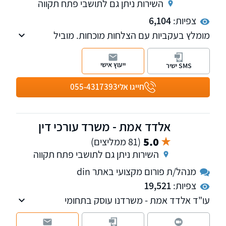
השירות ניתן גם לתושבי פתח תקווה
צפיות:
6,104
מומלץ בעקביות עם הצלחות מוכחות. מוביל
בהשגת פיצויים מקסימליים עם 24 שנות ניסיון. פנו
אלינו לקבלת ייעוץ ראשוני והערכת סיכוי. עו"ד יניר
ייעוץ אישי
SMS ישיר
הראל הינו מחבר הספר "דיני הראיות בתביעות
ביטוח ופלת"ד" ומדורג ע"י דנס 100 כעורך דין
חייגו אלי
055-4317393
מוביל בתחום הביטוח.
אלדד אמת - משרד עורכי דין
5.0
(81 ממליצים)
השירות ניתן גם לתושבי פתח תקווה
מנהל/ת פורום מקצועי באתר din
צפיות:
19,521
עו"ד אלדד אמת - משרדנו עוסק בתחומי
המקרקעין והאזרחי-מסחרי.