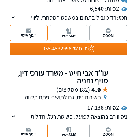
מנהל/ת פורום מקצועי באתר din
צפיות:
6,540
המשרד מוביל בתחום במשפט המסחרי, ליווי
חברות ועסקים, עמותות ולקוחות פרטיים, כולל
ליטיגציה מסחרית, מכרזים, חוזים, קניין רוחני
ייעוץ אישי
ZOOM
SMS ישיר
ומשפט אזרחי.
אנו מקפידים על שקיפות, נאמנות ומקצועיות.
חייגו אלי
055-4532998
למשרד שלוחות בצפון ובמרכז הארץ. ניתן לקיים
פגישת יעוץ אונליין
עו"ד אבי חייט - משרד עורכי דין,
סניף נתניה
4.9
(182 ממליצים)
השירות ניתן גם לתושבי פתח תקווה
צפיות:
17,138
ניסיון רב בהוצאה לפועל, פשיטת רגל, חדלות
פירעון, מחיקת חובות, משפט אזרחי ומסחרי, דיני
ירושה, ניהול סכסוכים בהליכי גישור ובוררות,
ייעוץ אישי
ZOOM
SMS ישיר