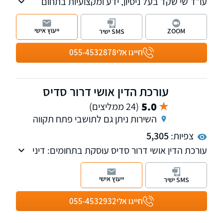
עו"ד שי שקד בעל ניסיון, ידע ומקצועיות בתחום
המשפט הפלילי אשר נצברו במהלך השנים שבהן
ייצג חשודים ונאשמים בתיקים פליליים סבוכים
ייעוץ אישי
ZOOM
SMS ישיר
ומורכבים.
חייגו אלי
055-4532878
עורכת הדין אושי דרור סדיס
5.0
(24 ממליצים)
השירות ניתן גם לתושבי פתח תקווה
צפיות:
5,305
עורכת הדין אושי דרור סדיס עוסקת בתחומים: דיני
משפחה נדל"ן, יפויי כח מתמשך צוואות וירושות
ייעוץ אישי
SMS ישיר
חייגו אלי
055-4532932