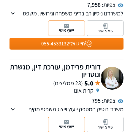
צפיות:
7,958
למשרדנו ניסיון רב בדיני משפחה וגירושין, משפט
אזרחי, משפט מסחרי, פירוק שיתוף, הוצל"פ,
חדלות פירעון, יעילות ומקצוענות!
ייעוץ אישי
SMS ישיר
חייגו אלי
055-4533132
דורית פרידמן, עורכת דין, מגשרת
ונוטריון
5.0
(23 ממליצים)
קרית אונו
צפיות:
795
משרד בוטיק המספק ייעוץ וייצוג משפטי מקיף
במגוון רחב של ענייני משפחה, תוך ניסיון רב בהליכי
גירושין ובבעיות בין גרושים לאחר הגירושין, הסכמי
ייעוץ אישי
SMS ישיר
ממון והסכמי חיים משותפים, צוואות, ירושות, ייפוי