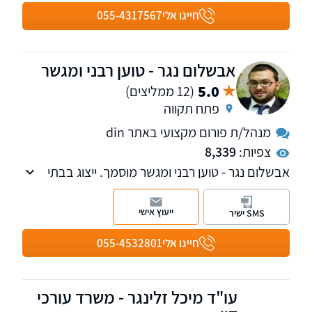
כח מתמשך, הליכי גישור ונוטריון.
חייגו אלי
055-4317567
אבשלום נגר - טוען רבני ומגשר
5.0
(12 ממליצים)
פתח תקווה
מנהל/ת פורום מקצועי באתר din
צפיות:
8,339
אבשלום נגר - טוען רבני ומגשר מוסמך. ייצוג בבתי
הדין הרבניים, גישור בענייני משפחה ובנושאים
כללים: עבודה, סכסוכים עסקיים, סכסוכי שכנים
ייעוץ אישי
SMS ישיר
ועוד.
חייגו אלי
055-4532801
עו"ד מיכל זלינגר - משרד עורכי