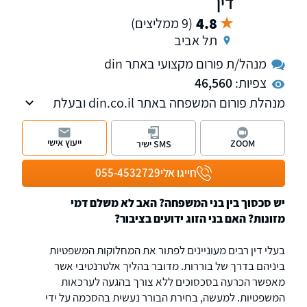
דין
4.8
(9 ממליצים)
תל אביב
מנהל/ת פורום מקצועי באתר din
צפיות:
46,560
מנהלת פורום המשפחה באתר din.co.il ובעלת
הסמכה של מגשרת וכן בעלת ניסיון של 22 שנה
בתחום דיני המשפחה לרבות ידועים בציבור,
ייעוץ אישי
ZOOM
SMS ישיר
ירושות, אלימות במשפחה ועוד.
חייגו אלי
055-4532729
יש סכסוך בין בני המשפחה? האב לא משלם דמי
מזונות? האם בני הזוג ידועים בציבור?
בעלי דין רבים מעוניינים לפתור את המחלוקות המשפטיות
ביניהם בדרך של בוררות. מדובר בהליך אלטרנטיבי אשר
מאפשר הכרעה בסכסוכים ללא צורך בהגעה לערכאות
המשפטיות. למעשה, בחירת הבורר נעשית בהסכמה על ידי