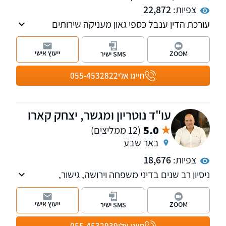
צפיות:
22,872
עורכת הדין ענבל כספי גאון מעניקה שירותים
ללקוחות בפריסה ארצית. המשרד נותן שירות
מקצועי ללא רבב, לצד יחס פרסונלי ואדיב
ייעוץ אישי
ZOOM
SMS ישיר
ללקוחותיו.
חייגו אלי
055-4532822
עו"ד נוטריון ומגשר, יצחק קארו
5.0
(12 ממליצים)
באר שבע
צפיות:
18,676
ניסיון רב שנים בדיני משפחה וירושה, גישור,
מקרקעין, משפט אזרחי-מסחרי וחדלות פירעון. מתן
פתרונות מקצועיים ואסטרטגיים המותאמים אישית
ייעוץ אישי
ZOOM
SMS ישיר
לכל לקוח תוך ליווי צמוד לאורך כל ההליך
המשפטי. סניפים בתל-אביב ובבאר-שבע, שירות