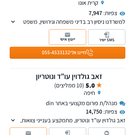
קרית אונו
צפיות:
7,947
למשרדנו ניסיון רב בדיני משפחה וגירושין, משפט
אזרחי, משפט מסחרי, פירוק שיתוף, הוצל"פ,
חדלות פירעון, יעילות ומקצוענות!
ייעוץ אישי
SMS ישיר
חייגו אלי
055-4533132
זאב גולדוין עו"ד ונוטריון
5.0
(10 ממליצים)
חיפה
מנהל/ת פורום מקצועי באתר din
צפיות:
14,750
זאב גולדוין עו"ד ונוטריון, מתמקצע בענייני צוואות,
ירושה וייפוי כח מתמשך, וכן בענייני נדל"ן במגזר
הכפרי ומלווה מועמדים בבחירות לרשויות