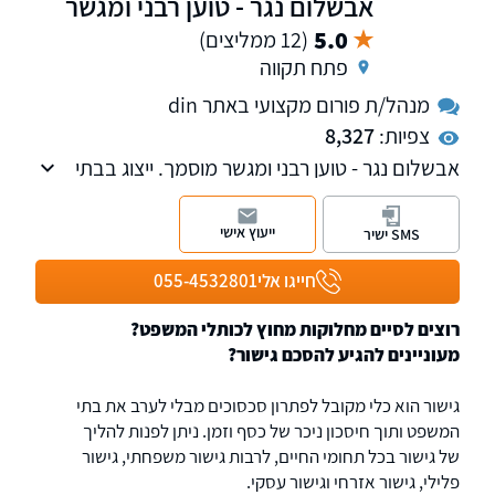
אבשלום נגר - טוען רבני ומגשר
5.0
(12 ממליצים)
פתח תקווה
מנהל/ת פורום מקצועי באתר din
צפיות:
8,327
אבשלום נגר - טוען רבני ומגשר מוסמך. ייצוג בבתי
הדין הרבניים, גישור בענייני משפחה ובנושאים
כללים: עבודה, סכסוכים עסקיים, סכסוכי שכנים
ייעוץ אישי
SMS ישיר
ועוד.
חייגו אלי
055-4532801
רוצים לסיים מחלוקות מחוץ לכותלי המשפט?
מעוניינים להגיע להסכם גישור?
גישור הוא כלי מקובל לפתרון סכסוכים מבלי לערב את בתי
המשפט ותוך חיסכון ניכר של כסף וזמן. ניתן לפנות להליך
של גישור בכל תחומי החיים, לרבות גישור משפחתי, גישור
פלילי, גישור אזרחי וגישור עסקי.