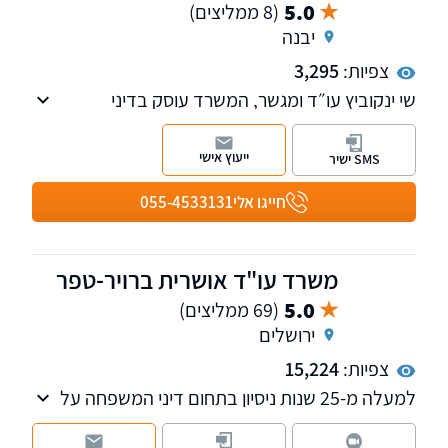
5.0
(8 ממליצים)
יבנה
צפיות:
3,295
שי ינקוביץ עו״ד ומגשר, המשרד עוסק בדיני
משפחה, זכויות יוצרים ולשון הרע.
ייעוץ אישי
SMS ישיר
חייגו אלי
055-4533131
משרד עו"ד אושרית ברויר-טפר
5.0
(69 ממליצים)
ירושלים
צפיות:
15,224
למעלה מ-25 שנות ניסיון בתחום דיני המשפחה על
כל רבדיו: ניהול מו"מ, הסכמי ממון, משמורת,
מזונות, חלוקת רכוש, גירושין וגישור משפחתי כמו כן,