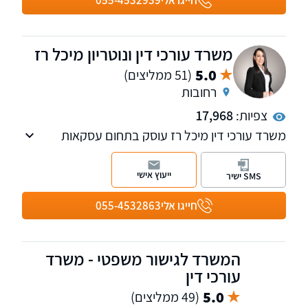
חייגו אלי
055-4532939
בכל רחבי הארץ.
משרד עורכי דין ונוטריון מיכל רז
5.0
(51 ממליצים)
רחובות
צפיות:
17,968
משרד עורכי דין מיכל רז עוסק בתחום עסקאות
נדל"ן:
ייצוג ברכישה/ מכירה של נכסים/ דירות, התחדשות
ייעוץ אישי
SMS ישיר
עירונית, ייצוג רוכשי דירות חדשות מקבלנים, חוזים,
פינוי שוכרים, הסכמי שיתוף, פירוק שיתוף, פינוי
חייגו אלי
055-4532863
בינוי, מיסוי מקרקעין ותכנוני מס
המשרד לגישור משפטי - משרד
עורכי דין
5.0
(49 ממליצים)