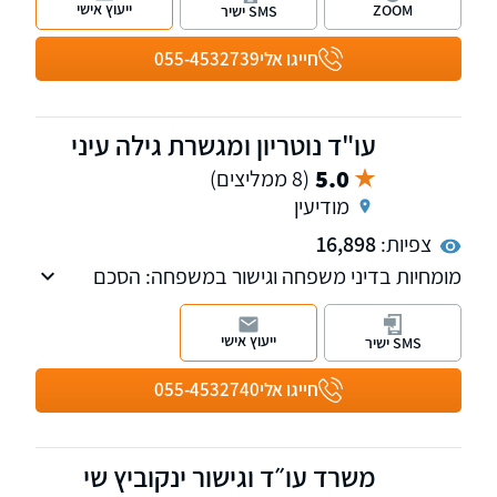
ייעוץ אישי
ZOOM
SMS ישיר
המקומיות.
חייגו אלי
055-4532739
עו"ד נוטריון ומגשרת גילה עיני
5.0
(8 ממליצים)
מודיעין
צפיות:
16,898
מומחיות בדיני משפחה וגישור במשפחה: הסכם
גירושין, הסכם ממון, מזונות, משמורת, רכוש, ידועים
בציבור, צוואות, ירושות, אפוטרופסות, ייפוי כח
ייעוץ אישי
SMS ישיר
מתמשך, גישור
חייגו אלי
055-4532740
משרד עו״ד וגישור ינקוביץ שי