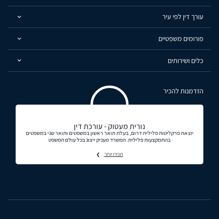
עורך דין לפי עיר
פורומים משפטיים
כלים ושירותים
הזדמנות להכיר
נורית מעטוק - עורכת דין
יוצאת פרקליטות פלילית דרום, בעלת תואר ראשון במשפטים ותואר שני במשפטים
בהתמקצעות פלילית. המשרד מעניק ייצוג בכל עולם המשפט
תכירו יותר