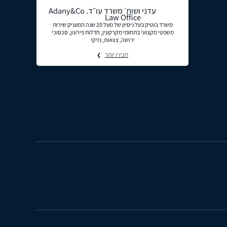
עדני ושות׳ משרד עו״ד. Adany&Co
Law Office
משרד בוטיק בעל ניסיון של מעל 20 שנה המעניק שירות
משפטי מקצועי בתחומי מקרקעין, חדלות פירעון, סכסוכי
ירושה, צוואות, נזיקי
תכירו יותר