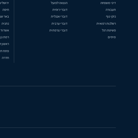
דיני משפחה
הוצאה לפועל
ירושלים
תעבורה
דוברי רוסית
חיפה
נזקי גוף
דוברי אנגלית
באר שב
רשלנות רפואית
דוברי ערבית
נתניה
פשיטת רגל
דוברי צרפתית
אשדוד
מיסים
רמת גן
ראשון ל
פתח תק
חדרה