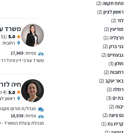
פירעון. מתן פתרונות מקצ
פתח תקווה
(2)
צמוד לאורך כל ההליך המ
ראשון לציון
(2)
הארץ.
לוד
(2)
משרד עור
מודיעין
(2)
5.0
(51 ממליצים)
הרצליה
(1)
רחובות
בני ברק
(2)
צפיות:
17,969
גבעתיים
(2)
משרד עורכי דין מיכל רז 
חולון
(3)
ייצוג ברכישה/ מכירה של נ
חדשות מקבלנים, חוזים, פינ
רחובות
(2)
מקרקעין ותכנוני מס
באר יעקב
(2)
חיה לזר נ
רמלה
(2)
5.0
(4 ממליצים)
בת ים
(3)
ראשון לצי
יבנה
(2)
מנהל/ת פורום מקצועי 
נס ציונה
(2)
צפיות:
18,938
קרית גת
(1)
ניסיון בדיני משפחה. בעל
דימונה
(1)