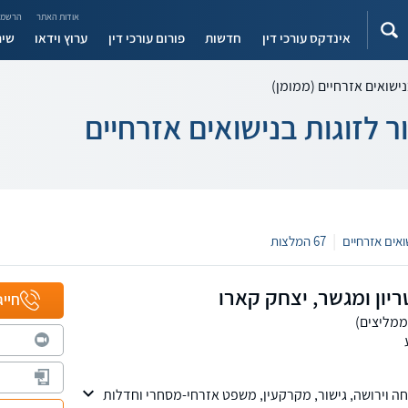
אודות האתר
הרשמה
אינדקס עורכי דין
חדשות
פורום עורכי דין
ערוץ וידאו
שיר
בנישואים אזרחיים (ממומן)
ר לזוגות בנישואים אזרחיים
|
67 המלצות
ריון ומגשר, יצחק קארו
חייג
פחה וירושה, גישור, מקרקעין, משפט אזרחי-מסחרי וחדלות