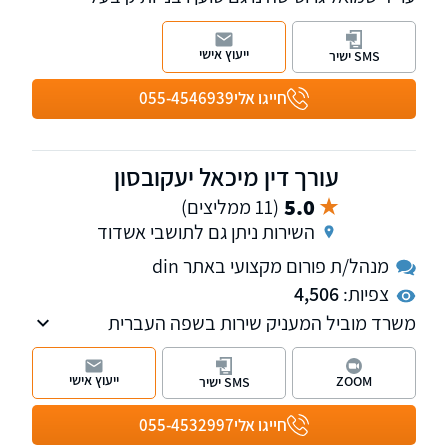
ניסיון קרוב ל-30 שנה בתור טו"ר ומעל 20 שנה
בתור עו"ד.
ייעוץ אישי
SMS ישיר
למשרד שלוחה בכ"ס ובאשדוד, המשרד מעניק
שירותים בתחום מעמד אישי – כל הקשור לגירושין,
חייגו אלי
055-4546939
ירושות צוואות יפו"כ מתמשך וגישור משפחה. וכן
בתחום משפט אזרחי מקרקעין וחוזים.
עורך דין מיכאל יעקובסון
5.0
(11 ממליצים)
השירות ניתן גם לתושבי אשדוד
מנהל/ת פורום מקצועי באתר din
צפיות:
4,506
משרד מוביל המעניק שירות בשפה העברית
והרוסית, בתחום המשכנתאות, מקרקעין, מעמד
אישי ומשפט אזרחי.
ייעוץ אישי
ZOOM
SMS ישיר
חייגו אלי
055-4532997