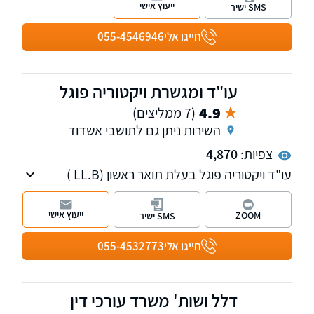
ייעוץ אישי
SMS ישיר
פתרון כולל ונרחב ללקוחותינו.
חייגו אלי
055-4546946
עו"ד ומגשרת ויקטוריה פוגל
4.9
(7 ממליצים)
השירות ניתן גם לתושבי אשדוד
צפיות:
4,870
עו"ד ויקטוריה פוגל בעלת תואר ראשון (LL.B )
ותואר שני (LL.M ) במשפטים, עם כניסתה לעולם
המשפט מיקדה פעילותה לתחום דיני המשפחה,
ייעוץ אישי
ZOOM
SMS ישיר
מקרקעין נדל"ן ותביעות נזיקין.
חייגו אלי
055-4532773
דלל ושות' משרד עורכי דין