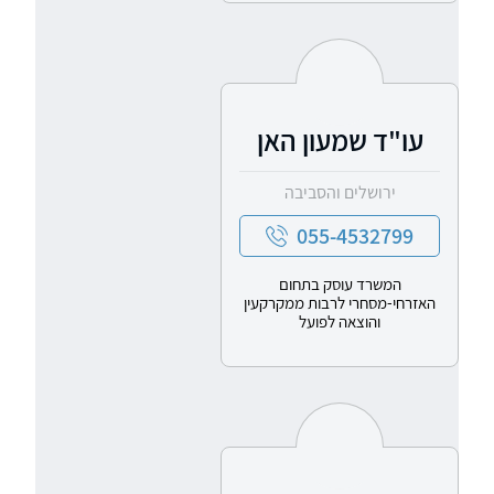
עו"ד שמעון האן
ירושלים והסביבה
055-4532799
המשרד עוסק בתחום
האזרחי-מסחרי לרבות ממקרקעין
והוצאה לפועל