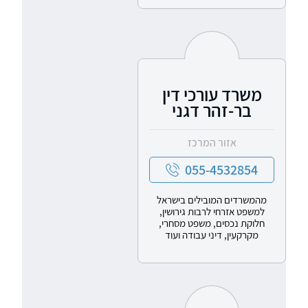
משרד עורכי דין
בר-זהר דגני
אזור המרכז
055-4532854
מהמשרדים המובילים בישראל
למשפט אזרחי לרבות גירושין,
חלוקת נכסים, משפט מסחרי,
מקרקעין, דיני עבודה ועוד