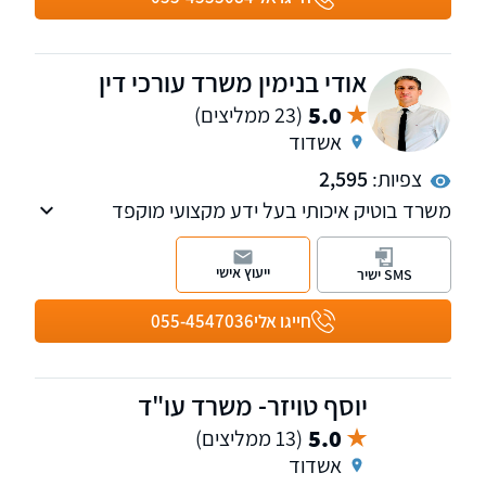
מקסימאלית.
אודי בנימין משרד עורכי דין
5.0
(23 ממליצים)
אשדוד
צפיות:
2,595
משרד בוטיק איכותי בעל ידע מקצועי מוקפד
המעניק מעטפת משפטית מלאה ברמה הגבוהה
ביותר, בישראל והן בחו"ל, ללקוחות ישראליים
ייעוץ אישי
SMS ישיר
ולתושבי חוץ, לחברות וליחידים. משרד המעודכן
באופן שוטף אל מול הפסיקה והחקיקה. המשרד
חייגו אלי
055-4547036
מספק שירותים משפטיים וליווי 360 מעלות בתחום
האזרחי.
יוסף טויזר- משרד עו"ד
5.0
(13 ממליצים)
אשדוד