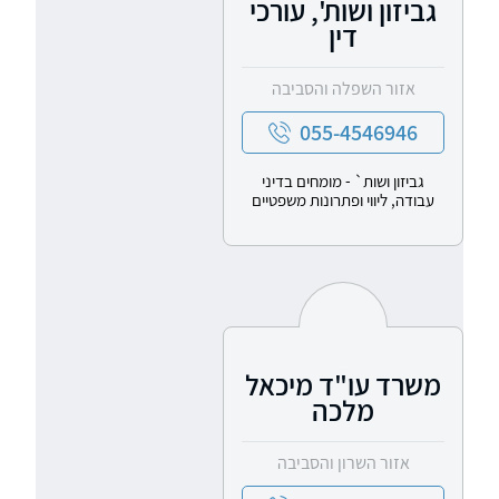
גביזון ושות', עורכי
דין
אזור השפלה והסביבה
055-4546946
גביזון ושות` - מומחים בדיני
עבודה, ליווי ופתרונות משפטיים
משרד עו"ד מיכאל
מלכה
אזור השרון והסביבה