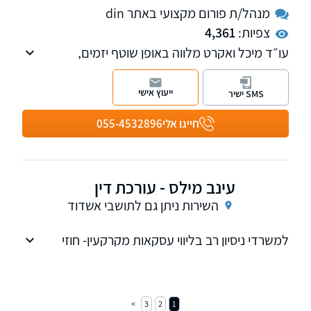
מנהל/ת פורום מקצועי באתר din
צפיות:
4,361
עו״ד מיכל ואקרט מלווה באופן שוטף יזמים,
קבלנים, חוכרים ודיירים מוגנים בעסקאות שונות
מול רשות מקרקעי ישראל, ומעניקה לכל אותם
ייעוץ אישי
SMS ישיר
גורמים ליווי וייצוג משפטי מול רשויות המדינה ו/או
רשויות מקומיות ו/או חברות ממשלתיות שונות.
חייגו אלי
055-4532896
עינב מילס - עורכת דין
השירות ניתן גם לתושבי אשדוד
למשרדי ניסיון רב בליווי עסקאות מקרקעין- חוזי
מכירה, והשכרה של דירות, חנויות, מגרשים ונכסים
מסחריים,
3
2
1