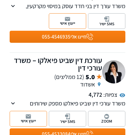
משרד עורך דין בני חדד עוסק במיסוי מקרקעין,
צוואות וירושות וסכסוכי מקרקעין. בנוסף המשרד
מעניק שירותי נוטריון, לרבות עריכת ייפוי כח
ייעוץ אישי
SMS ישיר
מתמשך.
חייגו אלי
055-4546935
עורכת דין שביט פיאלקו – משרד
עורכי דין
5.0
(12 ממליצים)
אשדוד
צפיות:
4,772
משרד עורכי דין שביט פיאלקו מספק שירותים
מקיפים בתחומי המקרקעין ונדל"ן, דיני ירושה, ייפוי
כוח מתמשך, הסכמים בתחום המשפחה ולטיגציה
ייעוץ אישי
ZOOM
SMS ישיר
אזרחית - ניהול סכסוכים משפטיים. מעניק שירות
מקצועי ללא פשרות החותר לשביעות רצון
חייגו אלי
055-4533084