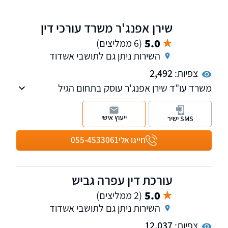
שירן אפנג'ר משרד עורכי דין
5.0
(6 ממליצים)
השירות ניתן גם לתושבי אשדוד
צפיות:
2,492
משרד עו"ד שירן אפנג'ר עוסק בתחום הגיל
השלישי, בתחום הנדל"ן והמקרקעין, צוואות
וירושות, ליטיגציה והסכמים משפחתיים כגון ייפוי כח
ייעוץ אישי
SMS ישיר
מתמשך, מסמך הבעת רצון, גירושין ועוד.
חייגו אלי
055-4533061
עורכת דין עפרה גביש
5.0
(2 ממליצים)
השירות ניתן גם לתושבי אשדוד
צפיות:
12,037