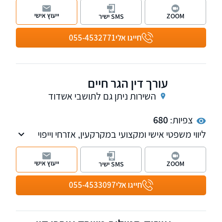
המשרד עוסק בדיני ירושות וצוואות. עו"ד מאור
ייעוץ אישי
ZOOM
SMS ישיר
גרצנשטיין בוגר תוכנית המצטיינים משפטים וכלכלה
באוניברסיטה העברית בירושלים. המשרד מקבל
חייגו אלי
055-4532771
לקוחות באשקלון, אשדוד באר שבע ותל אביב.
עורך דין הגר חיים
השירות ניתן גם לתושבי אשדוד
צפיות:
680
ליווי משפטי אישי ומקצועי במקרקעין, אזרחי וייפוי
כוח מתמשך, עם שירות חם, שקוף ויחס אישי.
ייעוץ אישי
ZOOM
SMS ישיר
חייגו אלי
055-4533097