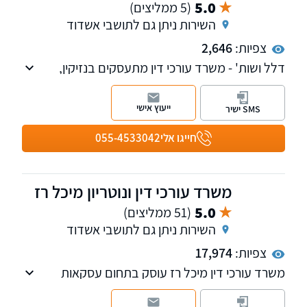
5.0
(5 ממליצים)
השירות ניתן גם לתושבי אשדוד
צפיות:
2,646
דלל ושות' - משרד עורכי דין מתעסקים בנזיקין,
ביטוח, מקרקעין נדל"ן ,הוצאה לפועל וגביית חובות.
ייעוץ אישי
SMS ישיר
חייגו אלי
055-4533042
משרד עורכי דין ונוטריון מיכל רז
5.0
(51 ממליצים)
השירות ניתן גם לתושבי אשדוד
צפיות:
17,974
משרד עורכי דין מיכל רז עוסק בתחום עסקאות
נדל"ן:
ייצוג ברכישה/ מכירה של נכסים/ דירות, התחדשות