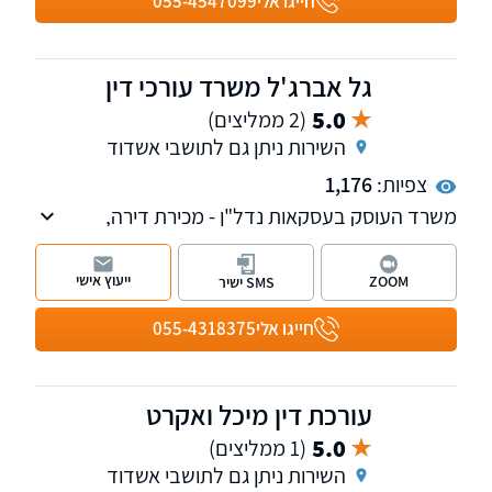
חייגו אלי
055-4547099
מתמדת להשגת מטרותיו בצורה היעילה והמדויקת
ביותר.
גל אברג'ל משרד עורכי דין
5.0
(2 ממליצים)
השירות ניתן גם לתושבי אשדוד
צפיות:
1,176
משרד העוסק בעסקאות נדל"ן - מכירת דירה,
רכישת דירה, עסקאות יד שניה, עסקאות קבלן,
ירושות וצוואות, ייפוי כוח מתמשך, אפוטרופסות
ייעוץ אישי
ZOOM
SMS ישיר
והסכמי ממון ועוד.
חייגו אלי
055-4318375
עורכת דין מיכל ואקרט
5.0
(1 ממליצים)
השירות ניתן גם לתושבי אשדוד