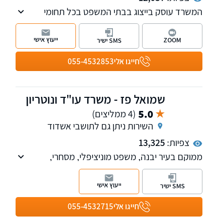
המשרד עוסק בייצוג בבתי המשפט בכל תחומי
המשפט האזרחי, נזיקין, מסחרי, ייפוי כוח מתמשך,
סכסוכי שכנים ופינוי מושכר, ייעוץ וליווי מקצועי לכל
ייעוץ אישי
ZOOM
SMS ישיר
אורך ההליך המשפטי
חייגו אלי
055-4532853
שמואל פז - משרד עו"ד ונוטריון
5.0
(4 ממליצים)
השירות ניתן גם לתושבי אשדוד
צפיות:
13,325
ממוקם בעיר יבנה, משפט מוניציפלי, מסחרי,
מקרקעין, משפט מסחרי, דיני משפחה, נוטריון.
ייעוץ אישי
SMS ישיר
חייגו אלי
055-4532715