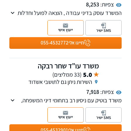
צפיות:
8,253
המשרד עוסק בדיני עבודה , הוצאה לפועל וחדלות
פירעון , ביטוח לאומי ונזקי גוף, דין האזרחי והמסחרי,
פינוי מושכר, ייפוי כוח מתמשך, צוואות וירושות.
ייעוץ אישי
SMS ישיר
חייגו אלי
055-4532772
משרד עו"ד שחר רבקה
5.0
(33 ממליצים)
השירות ניתן גם לתושבי אשדוד
צפיות:
7,918
משרד בוטיק עם ניסיון רב בתחומי דיני המשפחה,
מקרקעין וההוצאה לפועל. ניסיון רב בטיפול בהליכי
גירושין מורכבים וגם בסיום בהסכמים כאשר טובת
ייעוץ אישי
SMS ישיר
הילדים היא עיקרון המנחה אותנו. נשמח לקבוע
עמכם פגישת ייעוץ.
חייגו אלי
055-4532901