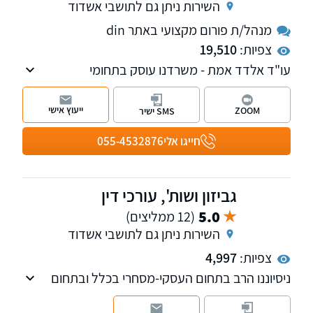
השירות ניתן גם לתושבי אשדוד
מנהל/ת פורום מקצועי באתר din
צפיות:
19,510
עו"ד אלדד אמת - משרדנו עוסק בתחומי
המקרקעין והאזרחי-מסחרי.
ייעוץ אישי
ZOOM
SMS ישיר
חייגו אלי
055-4532876
גביזון ושות', עורכי דין
5.0
(12 ממליצים)
השירות ניתן גם לתושבי אשדוד
צפיות:
4,997
ניסיוננו הרב בתחום העסקי-מסחרי בכלל ובתחום
דיני המס ודיני עבודה בפרט, מתבטא במתן
פתרונות יעילים בסוגיות מורכבות המאפשר מתן