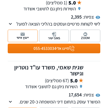
5.0
(1 ממליצים)
השירות ניתן גם לתושבי אשדוד
צפיות:
2,395
ליווי לקוחות פרטיים ועסקים בהליכי הוצאה לפועל
וחדלות פירעון-פשיטת רגל, לשון הרע, סכסוכי
שכנים, ליקויי בניה, מכר במקרקעין, תביעות
ייעוץ אישי
ZOOM
SMS ישיר
כספיות, עריכת ייפוי כוח מתמשך, בנקאות וגביית
חובות עבור לקוחות פרטיים ועסקיים
חייגו אלי
055-4533034
שגית שאמי, משרד עו"ד נוטריון
וגישור
5.0
(67 ממליצים)
השירות ניתן גם לתושבי אשדוד
צפיות:
17,654
המשרד עוסק בתחום דיני המשפחה כ-20 שנים.
עו"ד שאמי הינה מגשרת מוסמכת ומייצגת בתיקי