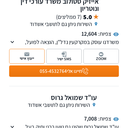
אייזיק סטולוב משרד עורכי דין
ונוטריון
5.0
(7 ממליצים)
השירות ניתן גם לתושבי אשדוד
צפיות:
12,604
משרדנו עוסק במקרקעין נדל"ן, הוצאה לפועל,
חדלות פירעון-פשיטת רגל, דיני חוזים, ירושות,
צוואות, יפוי כח מתמשך, הסכמי ממון - ייצוג משפטי.
ייעוץ אישי
ZOOM
SMS ישיר
למשרד שלוחות ברמת גן וביבנה
חייגו אלי
055-4532764
עו"ד שמואל גרוס
השירות ניתן גם לתושבי אשדוד
צפיות:
7,008
עו"ד שמואל גרוס שהינו גם טוען רבני ותיק בעל