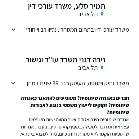
תמיר סלע, משרד עורכי דין
תל אביב
משרד עורכי דין בתחום המסחרי, נסיון רב וייחודי
בשוק ההון המוסדי, ואגודות שיתופיות
נירה דגני משרד עו"ד וגישור
תל אביב
משרד ותיק ומנוסה, העוסק כבר 39 שנים במתן
ייעוץ ושירות משפטי בתחומי האגודות השיתופיות,
המשפט המסחרי, תשתיות ואנרגיה.
חברים באגודה שיתופית? מעוניינים להתאגד כאגודה
שיתופית? זקוקים לייעוץ משפטי בנוגע לאגודות
שיתופיות?
אגודת שיתופית הינה אגודה אשר מהווה ישות משפטית
עצמאית ומדובר למעשה במעין קואופרטיב. בעבר, אגודות
שיתופיות הוקמו ללא מטרת רווח. כיום, ניתן למצוא בישראל