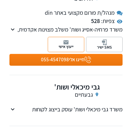
מנהל/ת פורום מקצועי באתר din
צפיות:
528
משרד פרחיה-אסייג ושות' משלב מצוינות אקדמית,
ניסיון עשיר בליטיגציה והתמקצעות
עסקית-טכנולוגית. במשך כמעט שני עשורים, אנו
ייעוץ אישי
SMS ישיר
מספקים ייצוג משפטי ברמה הגבוהה ביותר במשפט
האזרחי והמסחרי, תוך הבנה מעמיקה של הממדים
חייגו אלי
055-4547098
העסקיים של כל תיק וכל עסקה.
גבי מיכאלי ושות'
גבעתיים
משרד גבי מיכאלי ושות' עוסק בייצוג לקוחות
מסחריים ויחידים במכלול נושאים עסקיים.
התמקצעות באגודות שיתופיות, יזמות עסקית בארץ
ובחו"ל.