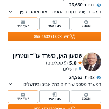
צפיות:
26,630
המשרד עוסק בתחום המסחרי, אזרחי ומקרקעין
ומספק כבר למעלה מ-23 שנה ייצוג משפטי
ללקוחות עסקיים ופרטיים. למשרד סניפים בתל
ייעוץ אישי
ZOOM
SMS ישיר
אביב וברחובות.
חייגו אלי
055-4532718
שמעון האן, משרד עו"ד ונוטריון
5.0
(9 ממליצים)
ירושלים
צפיות:
24,963
המשרד מספק שירותים בתל אביב ובירושלים
ועוסק במקרקעין, תביעות כספיות, משפט אזרחי
מסחרי, צוואות והסכמי יחסי ממון, הוצאה לפועל
ייעוץ אישי
ZOOM
SMS ישיר
ופשיטות רגל. בנוסף, המשרד