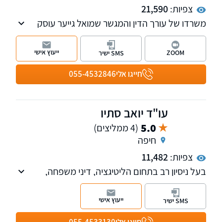
צפיות:
21,590
משרדו של עורך הדין והמגשר שמואל גייער עוסק
במגוון תחומים ובהם מקרקעין, ירושות, משפט
מסחרי, משפט בינלאומי וצוואות.
ייעוץ אישי
ZOOM
SMS ישיר
עורך הדין והמגשר שמואל גייער הוא בעל תואר שני
חייגו אלי
055-4532846
במשפט עסקי באסיה ומשרדיו ממוקמים בחיפה
ובקריית טבעון.
עו"ד יואב סתיו
5.0
(4 ממליצים)
חיפה
צפיות:
11,482
בעל ניסיון רב בתחום הליטיגציה, דיני משפחה,
סכסוכי ירושה, משפט מסחרי לרבות מקרקעין ודיני
חוזים, מופיע בכל הערכאות מזה למעלה מ-30
ייעוץ אישי
SMS ישיר
שנה.
חייגו אלי
055-4533130