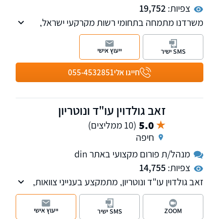
צפיות:
19,752
משרדנו מתמחה בתחומי רשות מקרקעי ישראל,
המגזר החקלאי, דיני מושבים וקיבוצים, מקרקעין,
צוואות וירושות ומשפט מסחרי על כל רבדיו.
ייעוץ אישי
SMS ישיר
חייגו אלי
055-4532851
זאב גולדוין עו"ד ונוטריון
5.0
(10 ממליצים)
חיפה
מנהל/ת פורום מקצועי באתר din
צפיות:
14,755
זאב גולדוין עו"ד ונוטריון, מתמקצע בענייני צוואות,
ירושה וייפוי כח מתמשך, וכן בענייני נדל"ן במגזר
הכפרי ומלווה מועמדים בבחירות לרשויות
ייעוץ אישי
ZOOM
SMS ישיר
המקומיות.