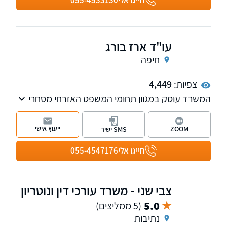
עו"ד ארז בורג
חיפה
צפיות:
4,449
המשרד עוסק במגוון תחומי המשפט האזרחי מסחרי
לרבות מקרקעין נדל"ן, דיני משפחה, דיני מושבים
וקיבוצים ודיני בנקאות.
ייעוץ אישי
ZOOM
SMS ישיר
חייגו אלי
055-4547176
צבי שני - משרד עורכי דין ונוטריון
5.0
(5 ממליצים)
נתיבות