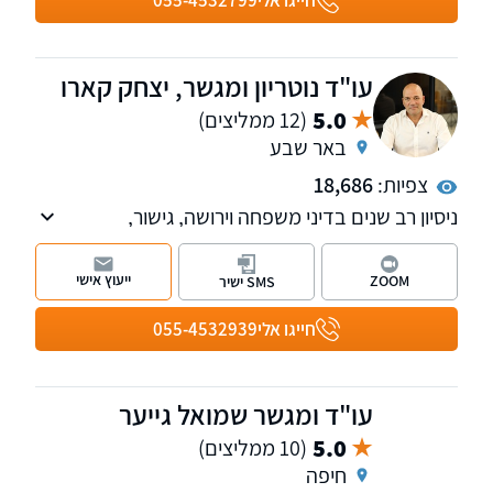
חייגו אלי
055-4532799
עו"ד נוטריון ומגשר, יצחק קארו
5.0
(12 ממליצים)
באר שבע
צפיות:
18,686
ניסיון רב שנים בדיני משפחה וירושה, גישור,
מקרקעין, משפט אזרחי-מסחרי וחדלות פירעון. מתן
פתרונות מקצועיים ואסטרטגיים המותאמים אישית
ייעוץ אישי
ZOOM
SMS ישיר
לכל לקוח תוך ליווי צמוד לאורך כל ההליך
המשפטי. סניפים בתל-אביב ובבאר-שבע, שירות
חייגו אלי
055-4532939
בכל רחבי הארץ.
עו"ד ומגשר שמואל גייער
5.0
(10 ממליצים)
חיפה