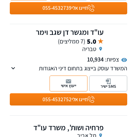
חייגו אלי
055-4532739
עו"ד ומגשר דן שגב וימר
5.0
(7 ממליצים)
טבריה
צפיות:
10,934
המשרד עוסק בייצוג בתחום דיני האגודות
שיתופיות, מושבים וקיבוצים, דיני מקרקעין ודיני
משפחה
ייעוץ אישי
SMS ישיר
חייגו אלי
055-4532752
פרחיה ושות', משרד עו"ד
תל אביב