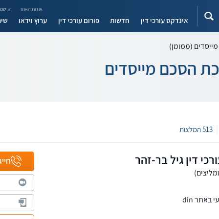
אודות האתר
הרשמה
אינדקס עורכי דין
חדשות
פורום עורכי דין
ערוץ וידאו
שיר
מייסדים (ממומן)
יכת הסכם מייסדים
|
513 המלצות
כי דין גיל בר-זהר
חייג
באתר din