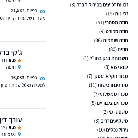
זכויות זכיינים בפירוק חברה
(3)
צפיות:
21,587
זכיונות
(15)
משרדו של עורך הדין והמג
חוזה מסחרי
(51)
ירושות, משפט מסחרי, משפ
חוזה ספורט
(9)
עורך הדין והמגשר שמואל
חוזה שותפות
(36)
ממוקמים בחיפה ובקריית 
חוזים
(80)
ג'קי ברק
חשבונות בנק בחו"ל
(1)
5.0
(11 ממליצים)
יבוא יצוא
(3)
חיפה
מגזר חקלאי עסקי
(7)
צפיות:
16,033
מיזוגים ורכישות
(11)
למעלה מ-20 שנו
תביעות כספיות מורכבות, 
מכרז ממשלתי
(7)
לפועל ודיני עבודה. לזכ
מכרזים ציבוריים
(8)
לקוחות פרטיים, עסקיים ו
משפט ימי
(2)
עורך דין
משקיעים זרים
(3)
5.0
(13 ממליצים)
ניהול נכסים
(10)
נס ציונה