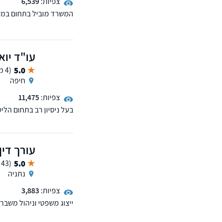
צפיות:
6,539
המשרד מוביל בתחום במשפ
פרטיים, כולל ליטיגציה מס
אנו מקפידים על שקיפות,
ניתן לקיים פגישת יעוץ אונ
עו"ד יוא
5.0
(4 ממליצים)
חיפה
צפיות:
11,475
בעל ניסיון רב בתחום הלי
מקרקעין ודיני חוזים, מופיע
עורך דין
5.0
(43 ממליצים)
נתניה
צפיות:
3,883
ייצוג משפטי וניהול משב