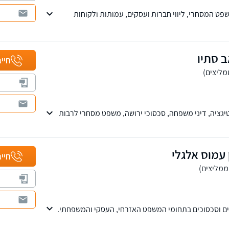
ט המסחרי, ליווי חברות ועסקים, עמותות ולקוחות
חרית, מכרזים, חוזים, קניין רוחני ומשפט אזרחי.
 נאמנות ומקצועיות. למשרד שלוחות בצפון ובמרכז הארץ.
ליין
ב סתיו
חייג
טיגציה, דיני משפחה, סכסוכי ירושה, משפט מסחרי לרבות
 בכל הערכאות מזה למעלה מ-30 שנה.
 עמוס אלגלי
חייג
רים וסכסוכים בתחומי המשפט האזרחי, העסקי והמשפחתי.