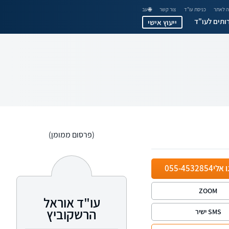
 לאתר
כניסת עו"ד
צור קשר
🌐 עב
ותים לעו"ד
ייעוץ אישי
(פרסום ממומן)
ו אלי
055-4532854
ZOOM
עו"ד אוראל
הרשקוביץ
SMS ישיר