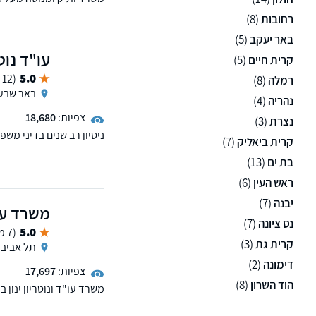
ירושה, הוצאה לפועל, אזרח
רחובות
(8)
פורומים תכנון ובניה, א
מקרקעין וקניין וכן בוועד
באר יעקב
(5)
עו"ד נוט
קרית חיים
(5)
5.0
(12 ממליצים)
רמלה
(8)
באר שבע
נהריה
(4)
צפיות:
18,680
נצרת
(3)
ניסיון רב שנים בדיני מש
קרית ביאליק
(7)
פירעון. מתן פתרונות מקצ
בת ים
(13)
צמוד לאורך כל ההליך המ
הארץ.
ראש העין
(6)
יבנה
(7)
משרד עור
נס ציונה
(7)
5.0
(7 ממליצים)
קרית גת
(3)
תל אביב
דימונה
(2)
צפיות:
17,697
הוד השרון
(8)
משרד עו"ד ונוטריון ינון
במשפט אזרחי-מסחרי-מקרקע
משרדנו ממוקם במגדלי ב.ס