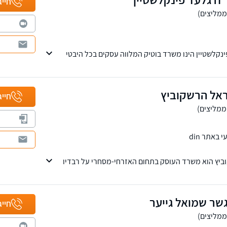
חייג
נקלשטיין הינו משרד בוטיק המלווה עסקים בכל היבטי
ל עו"ד פינקלשטיין מחברת בין משפט לפיננסים, תוך
ות והערכות שווי בייעוץ המשפטי. בפגישת ייעוץ קצרה
ראל הרשקוביץ
חייג
באתר din
יץ הוא משרד העוסק בתחום האזרחי-מסחרי על רבדיו
גשר שמואל גייער
חייג