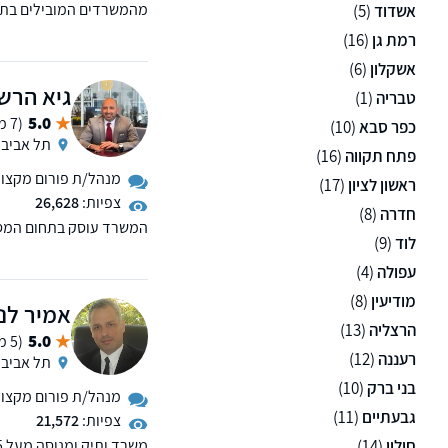
מהמשרדים המובילים בתחו
אשדוד
(5)
מספק שרות בנושאים: דיני
רמת גן
(16)
אשקלון
(6)
גיא הרשק
טבריה
(1)
5.0
(7 ממליצים)
כפר סבא
(10)
תל אביב
פתח תקווה
(16)
מנהל/ת פורום מקצועי 
ראשון לציון
(17)
צפיות:
26,628
חדרה
(8)
לוד
(9)
משפטי ללקוחות עסקיים ו
עפולה
(4)
מודיעין
(8)
אמיר לנט
הרצליה
(13)
5.0
(5 ממליצים)
רעננה
(12)
תל אביב
בני ברק
(10)
מנהל/ת פורום מקצועי 
גבעתיים
(11)
צפיות:
21,572
חולון
(14)