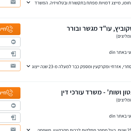
מו, מייצג דמויות מפתח בתקשורת ובטלוויזיה. המשרד
 משפחה, עבודה, מקרקעין, קיניין רוחני ומסחרי
וביץ, עו"ד מגשר ובורר
חייג
באתר din
המשרד עוסק בתחום המסחרי, אזרחי ומקרקעין ומספק כבר למעלה מ-23 שנה ייצוג
פרטיים. למשרד סניפים בתל אביב וברחובות.
ון ושות' - משרד עורכי דין
חייג
באתר din
משרד ותיק ומנוסה מעל 25 שנים, בעל מספר מחלקות לרבות מקרקעין, משפחה,