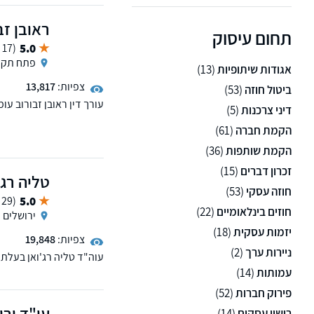
נשמח לראותכם בין כותלי
ראובן זב
תחום עיסוק
5.0
(17 ממליצים)
פתח תקו
אגודות שיתופיות
(13)
צפיות:
13,817
ביטול חוזה
(53)
עורך דין ראובן זבורוב עו
דיני צרכנות
(5)
בשילוב ניסיון, חשיבה מד
הקמת חברה
(61)
הקמת שותפות
(36)
זכרון דברים
(15)
טליה רג'ו
חוזה עסקי
(53)
5.0
(29 ממליצים)
חוזים בינלאומיים
(22)
ירושלים
יזמות עסקית
(18)
צפיות:
19,848
ניירות ערך
(2)
עוה"ד טליה רג'ואן בעלת 
וקרנות פנסיה וייעוץ לגיל
עמותות
(14)
פירוק חברות
(52)
עו"ד ורו
רישוי עסקים
(14)