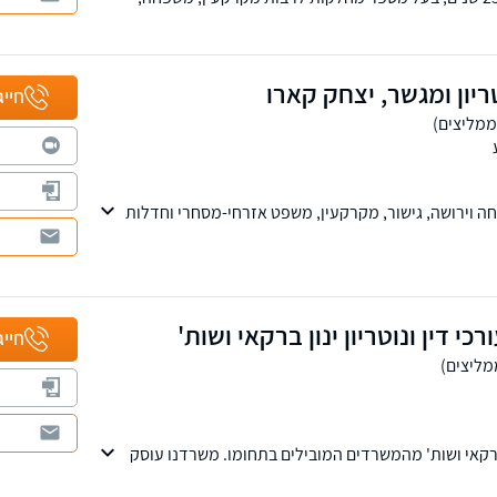
י - מסחרי, רשויות, חוזים, לשון הרע, עבודה. מנהל
לימות במשפחה והיטל השבחה הפקעות. חבר בוועדת
ת ירושה ומשפחה, בלשכת עורכי הדין.
ריון ומגשר, יצחק קארו
חייג
פחה וירושה, גישור, מקרקעין, משפט אזרחי-מסחרי וחדלות
ועיים ואסטרטגיים המותאמים אישית לכל לקוח תוך ליווי
שפטי. סניפים בתל-אביב ובבאר-שבע, שירות בכל רחבי
כי דין ונוטריון ינון ברקאי ושות'
חייג
 ברקאי ושות' מהמשרדים המובילים בתחומו. משרדנו עוסק
ין, כולל ייצוג חברות, מוסדות ולקוחות פרטיים.
.ר סיטי בפתח תקווה ונותן את שירותיו בכל חלקי הארץ.