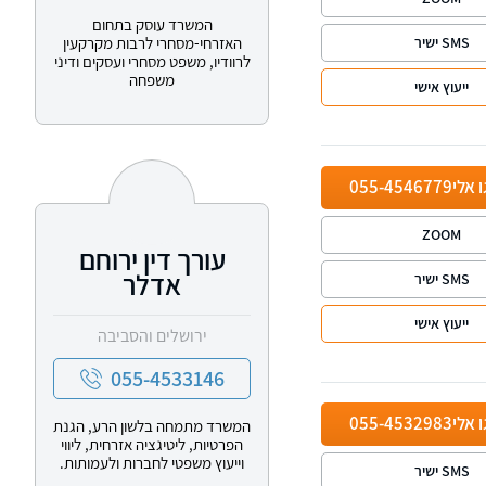
המשרד עוסק בתחום
האזרחי-מסחרי לרבות מקרקעין
SMS ישיר
לרוודיו, משפט מסחרי ועסקים ודיני
משפחה
ייעוץ אישי
ו אלי
055-4546779
ZOOM
עורך דין ירוחם
אדלר
SMS ישיר
ייעוץ אישי
ירושלים והסביבה
055-4533146
ו אלי
055-4532983
המשרד מתמחה בלשון הרע, הגנת
הפרטיות, ליטיגציה אזרחית, ליווי
וייעוץ משפטי לחברות ולעמותות.
SMS ישיר