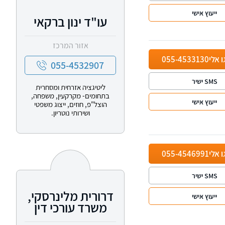
ייעוץ אישי
עו"ד ינון ברקאי
אזור המרכז
ו אלי
055-4533130
055-4532907
SMS ישיר
ליטיגציה אזרחית ומסחרית
בתחומים- מקרקעין, משפחה,
ייעוץ אישי
הוצל"פ, חוזים, ייצוג משפטי
ושירותי נוטריון.
ו אלי
055-4546991
SMS ישיר
דרורית מלינרסקי,
ייעוץ אישי
משרד עורכי דין