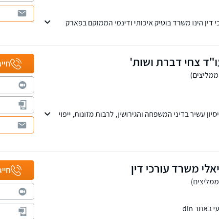
 דין הינו משרד בוטיק איכותי ודינמי הממוקם בפארק
בתחומי המקרקעין, צוואות וירושות, דיני משפחה, חדלות
אמין ומקפיד על מתן שירות אישי, מקצועי ויעיל ביותר
דגש מיוחד על יחס אישי, שקיפות, זמינות וחשיבה מקורית
"ד צחי דברת ושות'
חייג
ון עשיר בדיני המשפחה והגירושין, לרבות מזונות, ייפוי
שות. בנוסף המשרד עוסק בתחום המקרקעין, מלווה מוכרים
 בליקויי בנייה, סכסוכי שכנים ועוד, וכן תביעות לשון
יה וחיפה.
אלי משרד עורכי דין
חייג
באתר din