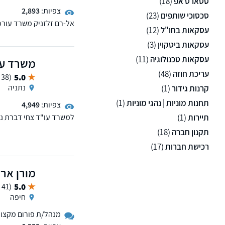
סטארט אפ
(18)
צפיות:
2,893
סכסוכי שותפים
(23)
אל-רם זלזניק משרד עורכי
עסקאות בחו"ל
(12)
המדע נס ציונה אשר עוסק 
פירעון ופשיטות רגל.אני מ
עסקאות ביטקוין
(3)
לכל לקוח ולקוח תוך מתן 
עסקאות טכנולוגיה
(11)
משרד עו
מחוץ לקופסה.
עריכת חוזה
(48)
5.0
(38 ממליצים)
נתניה
קרנות גידור
(1)
תחנות מוניות | נהגי מוניות
(1)
צפיות:
4,949
תיירות
(1)
למשרד עו"ד צחי דברת ניסי
כוח מתמשך, צוואות וירו
תקנון חברה
(18)
וקונים בעסקאות מכר, מטפל
הרע. למשרד שלוחות בנתנ
רכישת חברות
(17)
מורן ארי
5.0
(41 ממליצים)
חיפה
מנהל/ת פורום מקצועי 