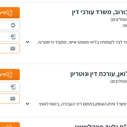
 משרדנו
ורוב, משרד עורכי דין
חייג
וה
מד לצד לקוחותיו בליווי משפטי אישי, מוקפד ודיסקרטי,
ויקת ומחויבות מלאה לכל אדם ולכל תיק
אן, עורכת דין ונוטריון
חייג
משרד ותיק העוסק בתחום דיני העבודה, ביטוח לאומי
 השלישי. למשרדנו סניפים בירושלים ובת"א.
"ח גלעד פינקלשטיין