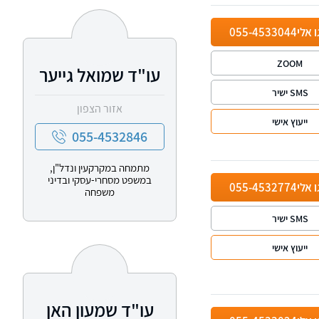
ו אלי
055-4533044
ZOOM
עו"ד שמואל גייער
SMS ישיר
אזור הצפון
ייעוץ אישי
055-4532846
מתמחה במקרקעין ונדל"ן,
במשפט מסחרי-עסקי ובדיני
ו אלי
055-4532774
משפחה
SMS ישיר
ייעוץ אישי
עו"ד שמעון האן