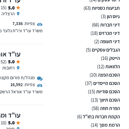
5.0
(15 ממליצים)
תביעות כספיות
(63)
הרצליה
גיוס הון
(3)
צפיות:
7,336
דיני חברות
(66)
משרד עו"ד ורו"ח גלעד פי
דיני מכרזים
(18)
המשפט המסחרי. הכשרתו ש
דיני תעופה
(2)
שילוב אסטרטגיות חשבונאי
תוכלו להתרשם.
הגבלים עסקיים
(5)
עו"ד או
הייטק
(16)
5.0
(52 ממליצים)
הלוואות
(12)
רחובות
הסכם הפצה
(10)
מנהל/ת פורום מקצועי 
הסכם מייסדים
(37)
צפיות:
16,592
הסכם סודיות
(15)
משרד עו"ד אוראל הרשקוב
השונים.
הסכם תיווך
(13)
הפרת חוזה
(58)
עו"ד ומ
הקמת חברות בחו"ל
(6)
5.0
(10 ממליצים)
הרמת מסך
(14)
חיפה