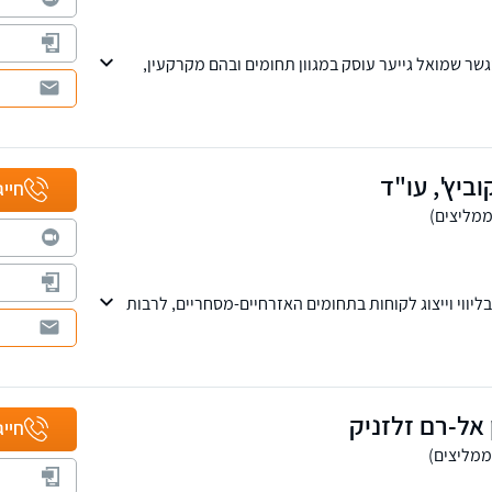
שר שמואל גייער עוסק במגוון תחומים ובהם מקרקעין,
ט בינלאומי וצוואות.
 גייער הוא בעל תואר שני במשפט עסקי באסיה ומשרדיו
טבעון.
וביץ', עו"ד
חייג
ת ניסיון בליווי וייצוג לקוחות בתחומים האזרחיים-מסחריים, לרבות
הליכי חדלות פירעון, פירוק והבראה של חברות, הוצאה
ות המשרד שורה ארוכה של הישגים והצלחות עבור מאות
תאגידים.
 אל-רם זלזניק
חייג