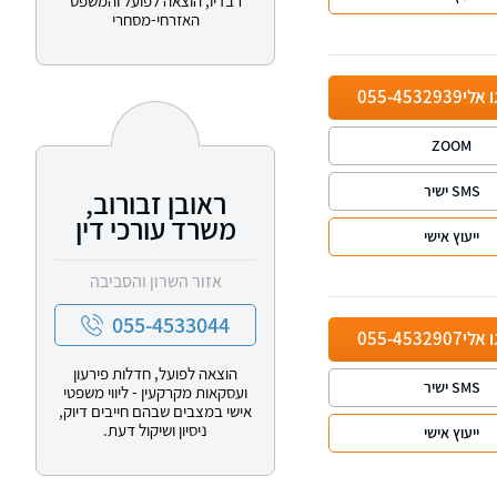
רבדיו, הוצאה לפועל והמשפט
האזרחי-מסחרי
ו אלי
055-4532939
ZOOM
SMS ישיר
ראובן זבורוב,
משרד עורכי דין
ייעוץ אישי
אזור השרון והסביבה
055-4533044
ו אלי
055-4532907
הוצאה לפועל, חדלות פירעון
SMS ישיר
ועסקאות מקרקעין - ליווי משפטי
אישי במצבים שבהם חייבים דיוק,
ניסיון ושיקול דעת.
ייעוץ אישי