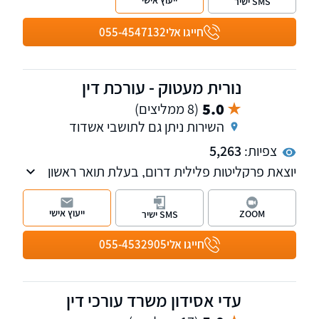
ייעוץ אישי
SMS ישיר
חייגו אלי
055-4547132
נורית מעטוק - עורכת דין
5.0
(8 ממליצים)
השירות ניתן גם לתושבי אשדוד
צפיות:
5,263
יוצאת פרקליטות פלילית דרום, בעלת תואר ראשון
במשפטים ותואר שני במשפטים בהתמקצעות
פלילית. המשרד מעניק ייצוג בכל עולם המשפט
ייעוץ אישי
ZOOM
SMS ישיר
הפלילי, בתחום התעבורה, משפט מנהלי ועתירות
ותביעות לשון הרע.
חייגו אלי
055-4532905
עדי אסידון משרד עורכי דין