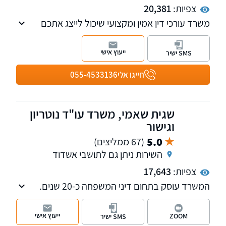
צפיות:
20,381
משרד עורכי דין אמין ומקצועי שיכול לייצג אתכם
בכל ענייניכם המשפטיים, תוך התמקדות בעבירות
פליליות ותעבורה. הניסיון שלנו יכול להבטיח את
ייעוץ אישי
SMS ישיר
התוצאות הטובות ביותר האפשריות עבור המקרה
שלך. אנו מייצגים את לקוחותינו בכל רחבי הארץ.
חייגו אלי
055-4533136
שגית שאמי, משרד עו"ד נוטריון
וגישור
5.0
(67 ממליצים)
השירות ניתן גם לתושבי אשדוד
צפיות:
17,643
המשרד עוסק בתחום דיני המשפחה כ-20 שנים.
עו"ד שאמי הינה מגשרת מוסמכת ומייצגת בתיקי
גירושין, מזונות ילדים, מזונות אישה, זמני שהות,
ייעוץ אישי
ZOOM
SMS ישיר
תביעות רכוש, כמו גם מוסמכת לעריכת הסכמים -