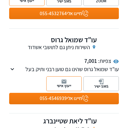
ייעוץ אישי
ZOOM
SMS ישיר
למשרד שלוחות ברמת גן וביבנה
חייגו אלי
055-4532764
עו"ד שמואל גרוס
השירות ניתן גם לתושבי אשדוד
צפיות:
7,001
עו"ד שמואל גרוס שהינו גם טוען רבני ותיק בעל
ניסיון קרוב ל-30 שנה בתור טו"ר ומעל 20 שנה
בתור עו"ד.
ייעוץ אישי
SMS ישיר
למשרד שלוחה בכ"ס ובאשדוד, המשרד מעניק
שירותים בתחום מעמד אישי – כל הקשור לגירושין,
חייגו אלי
055-4546939
ירושות צוואות יפו"כ מתמשך וגישור משפחה. וכן
בתחום משפט אזרחי מקרקעין וחוזים.
עו"ד ליאת שטיינברג