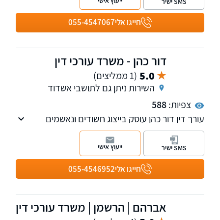
ייעוץ אישי
SMS ישיר
לפועל וחדלות פירעון, עם הצלחות רבות בייצוג
חייבים, וכן בתחומי ביטוח לאומי, תאונות עבודה
חייגו אלי
055-4547067
ודרכים, צוואות וייפוי כוח מתמשך.
דור כהן - משרד עורכי דין
5.0
(1 ממליצים)
השירות ניתן גם לתושבי אשדוד
צפיות:
588
עורך דין דור כהן עוסק בייצוג חשודים ונאשמים
בעבירות פליליות, תוך מתן ייעוץ ובניית אסטרטגיה
מנצחת, בוגר הפרקליטות וחטיבת התביעות
ייעוץ אישי
SMS ישיר
במשטרה.
חייגו אלי
055-4546952
אברהם | הרשמן | משרד עורכי דין