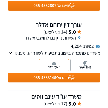
ממון, גירושין, ידועים בציבור, עריכת ייפוי כוח
חייגו אלי
055-4532807
מתמשך, מסמך הבעת רצון, עריכת צוואות, ירושות,
בנוסף המשרד מייצג בתחום מקרקעין עסקאות
מכר ורכישה. ניתן לקבל גם שירותי ייעוץ וייצוג במגוון
עורך דין ירוחם אדלר
נוסף של נושאים בתחומים הללו.
5.0
(14 ממליצים)
השירות ניתן גם לתושבי אשדוד
צפיות:
4,294
משרדנו מתמחה בייצוג בתביעות לשון הרע,ומעניק
שירותים משפטיים בתחום המשפט האזרחי-
מסחרי,
ייעוץ אישי
SMS ישיר
כולל ליווי וייעוץ שוטף לעסקים וחברות, עריכת ייפוי
כוח מתמשך, צוואות.
חייגו אלי
055-4533146
משרד עו"ד עינב זוסים
5.0
(17 ממליצים)