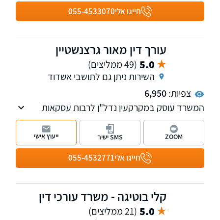
ומאסר, עיכוב יציאה מהארץ, הליכים נגד רכוש
חייגו אלי
055-4533070
ועיקול מטלטלין, עיקול מקרקעין ודירת מגורים,
טיפול בהליכי ביצוע משכנתא ומשכון, כינוס נכסים,
עיקול שכר עבודה, עיקול חשבון בנק, עיכוב הליכים
עורך דין מאור גרצנשטיין
והשהייתם, הגשת ערר וערעור
5.0
(49 ממליצים)
השירות ניתן גם לתושבי אשדוד
צפיות:
6,950
המשרד עוסק במקרקעין נדל"ן לרבות עסקאות
מכר דירה, ליקויי בניה, סכסוכי שכנים וכו'. בנוסף
המשרד עוסק בדיני ירושות וצוואות. עו"ד מאור
ייעוץ אישי
ZOOM
SMS ישיר
גרצנשטיין בוגר תוכנית המצטיינים משפטים וכלכלה
באוניברסיטה העברית בירושלים. המשרד מקבל
חייגו אלי
055-4532771
לקוחות באשקלון, אשדוד באר שבע ותל אביב.
קלי בוטיגה - משרד עורכי דין
5.0
(21 ממליצים)