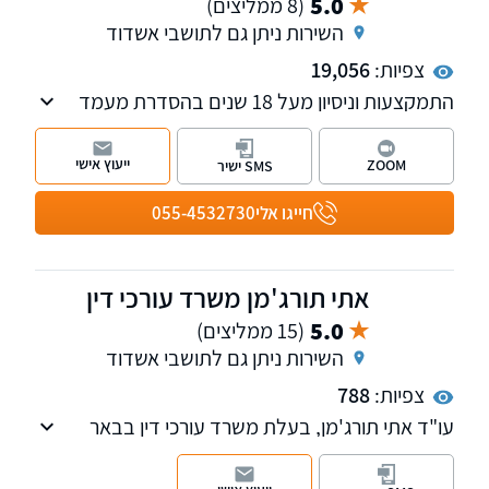
5.0
(8 ממליצים)
השירות ניתן גם לתושבי אשדוד
צפיות:
19,056
התמקצעות וניסיון מעל 18 שנים בהסדרת מעמד
בישראל: נישואין, בני זוג ללא נישואין, טעמים
הומניטריים, אלמנות אזרחים ישראליים, בני
ייעוץ אישי
ZOOM
SMS ישיר
משפחה מחו"ל מסורבי כניסה.
חייגו אלי
055-4532730
אתי תורג'מן משרד עורכי דין
5.0
(15 ממליצים)
השירות ניתן גם לתושבי אשדוד
צפיות:
788
עו"ד אתי תורג'מן, בעלת משרד עורכי דין בבאר
שבע, בעלת תואר ראשון במשפטים ובעלת תואר
נוסף ראשון במדעי הרוח והחברה. עוסקת בהוצאה