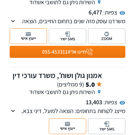
השירות ניתן גם לתושבי אשדוד
צפיות:
6,477
משרדנו עוסק מזה שנים בתחום החייבים, הוצאה
לפועל, הסדרי חוב וחדלות פירעון (פשיטת רגל).
כמו כן משרדנו נותן שירות בתחום נזיקין, המשפט
ייעוץ אישי
ZOOM
SMS ישיר
האזרחי והליכי גישור. נשמח לקבוע פגישת ייעוץ
במשרדנו
חייגו אלי
055-4533114
אמנון גולן ושות', משרד עורכי דין
5.0
(9 ממליצים)
השירות ניתן גם לתושבי אשדוד
צפיות:
13,403
מייצג לקוחות בתחומים: הוצאה לפועל, דיני צבא,
תביעות נגד משרד הביטחון לרבות נפגעי חרדה
(P.T.S.Dׂ) ונזקי גוף. כמו כן, למשרד מחלקה
ייעוץ אישי
SMS ישיר
העוסקת בפלילי ותעבורה. שלוחות בתל אביב,