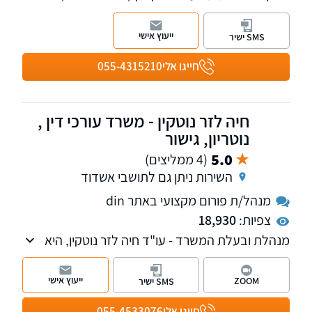
תאונות דרכים, תביעות ביטוח, תאונות עבודה,
רשלנות רפואית, משרד הביטחון.
ייעוץ אישי
SMS ישיר
חייגו אלי
055-4315210
חיה לזר נוטקין - משרד עורכי דין ,
נוטריון, גישור
5.0
(4 ממליצים)
השירות ניתן גם לתושבי אשדוד
מנהל/ת פורום מקצועי באתר din
צפיות:
18,930
מנהלת ובעלת המשרד - עו"ד חיה לזר נוטקין, היא
נוטריון ומגשרת, מעל 20 שנות ניסיון בדיני משפחה.
בעלת תואר שני במשפטים.
ייעוץ אישי
ZOOM
SMS ישיר
חייגו אלי
055-4533076