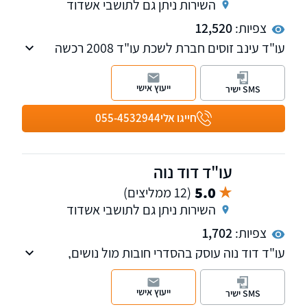
השירות ניתן גם לתושבי אשדוד
צפיות:
12,520
עו"ד עינב זוסים חברת לשכת עו"ד 2008 רכשה
נסיון רב במגוון תחומי המשפט האזרחי בדגש על
נושא דיני עבודה, ייצוג מעסיקים ועובדים, דיני
ייעוץ אישי
SMS ישיר
משפחה, מסחרי וזכויות יוצרים. מקבלת לקוחות
בנס ציונה ובאשקלון, בנושא ייפוי כוח מתמשך
חייגו אלי
055-4532944
וצוואות אפשרות להגיע לבית הלקוח
עו"ד דוד נוה
5.0
(12 ממליצים)
השירות ניתן גם לתושבי אשדוד
צפיות:
1,702
עו"ד דוד נוה עוסק בהסדרי חובות מול נושים,
הליכים נגד החייב בהוצאה לפועל, בקשות לאיחוד
תיקים וצו תשלומים, הסרת מגבלות מעל החייב,
ייעוץ אישי
SMS ישיר
פריסת חוב מזונות עבר, טיפול בהליכי בירור, הבאה