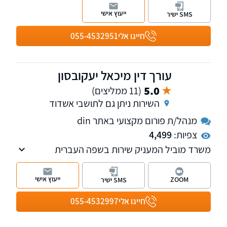
התעבורה והמשפט הפלילי. משרדנו דוגל בשירות
ייעוץ אישי
SMS ישיר
מקצועי וליווי אישי החל מפתיחת התיק ועד לסיומו,
לאורך כל שעות היממה וברחבי הארץ.
חייגו אלי
055-4532951
עורך דין מיכאל יעקובסון
5.0
(11 ממליצים)
השירות ניתן גם לתושבי אשדוד
מנהל/ת פורום מקצועי באתר din
צפיות:
4,499
משרד מוביל המעניק שירות בשפה העברית
והרוסית, בתחום המשכנתאות, מקרקעין, מעמד
אישי ומשפט אזרחי.
ייעוץ אישי
ZOOM
SMS ישיר
חייגו אלי
055-4532997