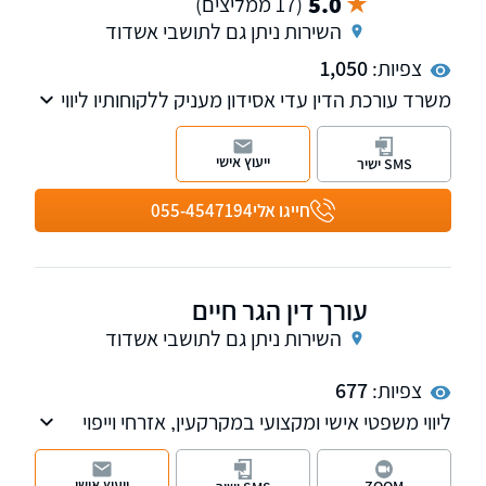
5.0
(17 ממליצים)
השירות ניתן גם לתושבי אשדוד
צפיות:
1,050
משרד עורכת הדין עדי אסידון מעניק ללקוחותיו ליווי
משפטי מקצועי בתחומי הסדרת חובות, הוצאה
לפועל וחדלות פירעון, לצד טיפול בהליכים רגישים
ייעוץ אישי
SMS ישיר
בדיני משפחה.
חייגו אלי
055-4547194
עורך דין הגר חיים
השירות ניתן גם לתושבי אשדוד
צפיות:
677
ליווי משפטי אישי ומקצועי במקרקעין, אזרחי וייפוי
כוח מתמשך, עם שירות חם, שקוף ויחס אישי.
ייעוץ אישי
ZOOM