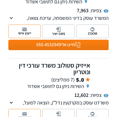
השירות ניתן גם לתושבי אשדוד
צפיות:
7,963
המשרד עוסק בדיני המשפחה, עריכת צוואה,
התנגדות לצוואה, צו ירושה,הסכמי גירושין,הסכמי
ממון,עריכת ייפוי כוח מתמשך.
ייעוץ אישי
ZOOM
SMS ישיר
הליכי הוצאה לפועל,חדלות פרעון,פשיטות
רגל,הסדר חובות, וכן בוועדות ביטוח לאומי,קצבאות
חייגו אלי
055-4532949
ילדים, תאונות עבודה ותאונות דרכים.
אייזיק סטולוב משרד עורכי דין
ונוטריון
5.0
(7 ממליצים)
השירות ניתן גם לתושבי אשדוד
צפיות:
12,602
משרדנו עוסק במקרקעין נדל"ן, הוצאה לפועל,
חדלות פירעון-פשיטת רגל, דיני חוזים, ירושות,
צוואות, יפוי כח מתמשך, הסכמי ממון - ייצוג משפטי.