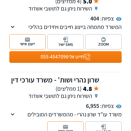
5.0
(4 ממליצים)
השירות ניתן גם לתושבי אשדוד
צפיות:
404
המשרד מתמחה בייצוג חייבים ויחידים בהליכי
הוצאה לפועל וחדלות פירעון, ומעמיד לרשות
לקוחותיו ניסיון עשיר שנצבר לאורך שנים של ליווי
ייעוץ אישי
ZOOM
SMS ישיר
וייצוג באלפי תיקי חובות מורכבים.
חייגו אלי
055-4547096
שרון נהרי ושות' - משרד עורכי דין
4.8
(1 ממליצים)
השירות ניתן גם לתושבי אשדוד
צפיות:
6,955
משרד עו"ד שרון נהרי - מהמשרדים המובילים
בישראל בתחום המשפט הפלילי וצווארון לבן