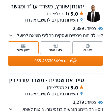
יהונתן שוורץ, משרד עו"ד ומגשר
5.0
(1 ממליצים)
השירות ניתן גם לתושבי אשדוד
צפיות:
2,389
ליווי לקוחות פרטיים ועסקים בהליכי הוצאה לפועל
וחדלות פירעון-פשיטת רגל, לשון הרע, סכסוכי
שכנים, ליקויי בניה, מכר במקרקעין, תביעות
ייעוץ אישי
ZOOM
SMS ישיר
כספיות, עריכת ייפוי כוח מתמשך, בנקאות וגביית
חובות עבור לקוחות פרטיים ועסקיים
חייגו אלי
055-4533034
טייב את שטרית - משרד עורכי דין
5.0
(3 ממליצים)
השירות ניתן גם לתושבי אשדוד
צפיות:
1,279
ניסיון רב בייצוג תובעים בנזקי גוף, ביטוח לאומי,