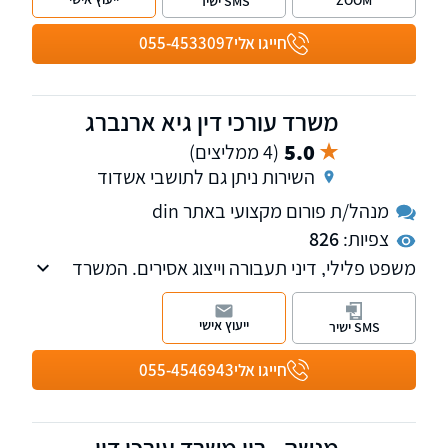
SMS ישיר
חייגו אלי
055-4533097
משרד עורכי דין גיא ארנברג
5.0
(4 ממליצים)
השירות ניתן גם לתושבי אשדוד
מנהל/ת פורום מקצועי באתר din
צפיות:
826
משפט פלילי, דיני תעבורה וייצוג אסירים. המשרד
מעניק שירות לכל ההליכים המשפטיים ונותן יחס
אישי ומענה מהיר
ייעוץ אישי
SMS ישיר
חייגו אלי
055-4546943
מנשה - רון משרד עורכי דין