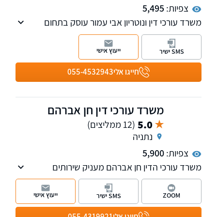
צפיות:
5,495
משרד עורכי דין ונוטריון אבי עמור עוסק בתחום
האזרחי-מסחרי, מקרקעין ודיני עבודה ומעניק
ללקוחותיו סל שירותים שלם תחת קורת גג אחת.
ייעוץ אישי
SMS ישיר
חייגו אלי
055-4532943
משרד עורכי דין חן אברהם
5.0
(12 ממליצים)
נתניה
צפיות:
5,900
משרד עורכי הדין חן אברהם מעניק שירותים
בתחומי המקרקעין ונזיקין, חבר לשכת עורכי הדין
משנת 2014 , המשרד מביא איתו נסיון ייחודי מעולם
ייעוץ אישי
ZOOM
SMS ישיר
חברות ביטוח
חייגו אלי
055-4319921