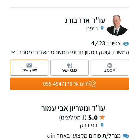
עו"ד ארז בורג
חיפה
צפיות:
4,423
המשרד עוסק במגוון תחומי המשפט האזרחי מסחרי
לרבות מקרקעין נדל"ן, דיני משפחה, דיני מושבים
וקיבוצים ודיני בנקאות.
ייעוץ אישי
ZOOM
SMS ישיר
חייגו אלי
055-4547176
עו"ד ונוטריון אבי עמור
5.0
(1 ממליצים)
בני ברק
מנהל/ת פורום מקצועי באתר din