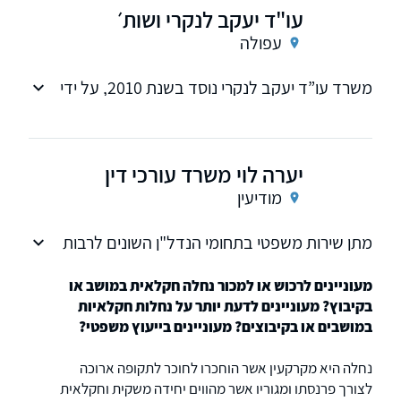
עו"ד יעקב לנקרי ושות׳
עפולה
משרד עו”ד יעקב לנקרי נוסד בשנת 2010, על ידי
עו”ד יעקב לנקרי. צוות עורכי הדין שלנו דוגל
באמינות, לויאליות ובמתן שירות אישי, מקצועי וזמין
לכל לקוח ולקוח
יערה לוי משרד עורכי דין
מודיעין
מתן שירות משפטי בתחומי הנדל"ן השונים לרבות
בהסכמי מכר ללקוחות פרטיים ויזמים ומתן ייעוץ
משפטי שוטף לחברות
מעוניינים לרכוש או למכור נחלה חקלאית במושב או
בקיבוץ? מעוניינים לדעת יותר על נחלות חקלאיות
במושבים או בקיבוצים? מעוניינים בייעוץ משפטי?
נחלה היא מקרקעין אשר הוחכרו לחוכר לתקופה ארוכה
לצורך פרנסתו ומגוריו אשר מהווים יחידה משקית וחקלאית