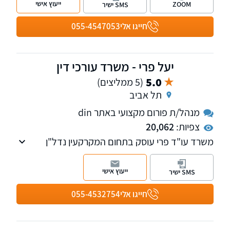
ייעוץ אישי
ZOOM
SMS ישיר
פירעון ודיני משפחה. למשרד סניף במרכז הארץ
וסניף באילת
חייגו אלי
055-4547053
יעל פרי - משרד עורכי דין
5.0
(5 ממליצים)
תל אביב
מנהל/ת פורום מקצועי באתר din
צפיות:
20,062
משרד עו"ד פרי עוסק בתחום המקרקעין נדל"ן
לרבות אגודות שיתופיות, בן ממשיך, מושבים
וקיבוצים, ירושות וצוואות וייפוי כח מתמשך
ייעוץ אישי
SMS ישיר
חייגו אלי
055-4532754