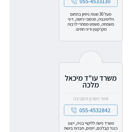
055-4533130
מעל 30 שנות ניסיון בתחום
הליטיגציה, סכסוכי ירושה, דיני
משפחה, משפט מסחרי לרבות
מקרקעין ודיני חוזים.
משרד עו"ד מיכאל
מלכה
אזור השרון והסביבה
055-4532842
משרד נישה לליקויי בניה, ייצוג
כנגד קבלנים, יזמים, חברות ביטוח