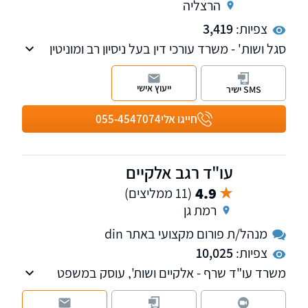
הרצליה
צפיות:
3,419
סגל ושות' - משרד עורכי דין בעל ניסיון רב ומוניטין
מוכח, המחויב להענקת שירות משפטי מקצועי,
איכותי ומבוסס אמון. המשרד פועל במגוון תחומים,
ייעוץ אישי
SMS ישיר
בהם מקרקעין - רכישה ומכירה של דירות, דיני
ירושה - עריכת צוואות וצוואות הדדיות, קבלת צו
חייגו אלי
055-4547074
ירושה או צו קיום צוואה, מימוש עיזבונות, ייפוי כוח
מתמשך וכן ליטיגציה אזרחית
עו"ד רגב אלקיים
4.9
(11 ממליצים)
רמת גן
מנהל/ת פורום מקצועי באתר din
צפיות:
10,025
משרד עו"ד שרף - אלקיים ושות', עוסק במשפט
אזרחי מסחרי בדגש על מקרקעין ונדל"ן ותחום
האגודות השיתופיות, המושבים והקיבוצים, חדלות