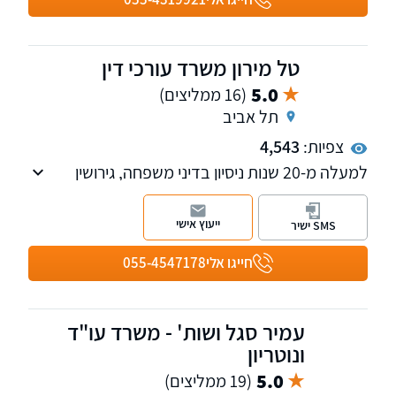
טל מירון משרד עורכי דין
5.0
(16 ממליצים)
תל אביב
צפיות:
4,543
למעלה מ-20 שנות ניסיון בדיני משפחה, גירושין
וגישור, לצד פעילות מקצועית ענפה בתחומי
המקרקעין, מיסוי הנדל"ן והמשכנתאות. אנו
ייעוץ אישי
SMS ישיר
מחויבים להשגת התוצאה האידיאלית עבור
לקוחותינו, תוך מתן מעטפת משפטית מקיפה ויחס
חייגו אלי
055-4547178
אישי לכל אורך הדרך.
עמיר סגל ושות' - משרד עו"ד
ונוטריון
5.0
(19 ממליצים)