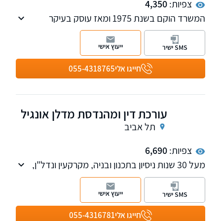
צפיות:
4,350
המשרד הוקם בשנת 1975 ומאז עוסק בעיקר
בנדל"ן, מיסוי מקרקעין, תכנון ובניה, ירושה
ועיזבונות, ענייני משפחה, שירותי נוטריון ואזרחות
ייעוץ אישי
SMS ישיר
אירופאית.
חייגו אלי
055-4318765
עורכת דין ומהנדסת מדלן אונגיל
תל אביב
צפיות:
6,690
מעל 30 שנות ניסיון בתכנון ובניה, מקרקעין ונדל"ן,
רשויות, מינהלי.
ייעוץ אישי
SMS ישיר
חייגו אלי
055-4316781