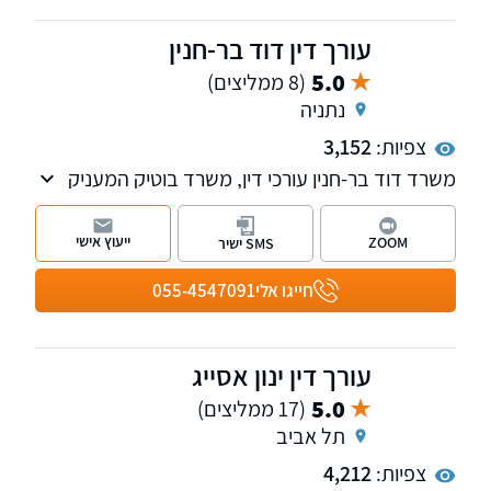
עורך דין דוד בר-חנין
5.0
(8 ממליצים)
נתניה
צפיות:
3,152
משרד דוד בר-חנין עורכי דין, משרד בוטיק המעניק
ייעוץ וייצוג משפטי איכותי לקהל הרחב, תוך דגש על
ליווי אישי, מקצועיות בלתי מתפשרת ויחס אנושי
ייעוץ אישי
ZOOM
SMS ישיר
בגובה העיניים.
חייגו אלי
055-4547091
במשרדנו מאמינים כי מאחורי כל תיק עומד אדם
עם צורך, סיפור ומטרה. לכן אנו שמים דגש על
הקשבה, שקיפות וליווי צמוד לאורך כל הדרך, כדי
עורך דין ינון אסייג
להבטיח עבורך שקט וביטחון משפטי אמיתי.
5.0
(17 ממליצים)
תל אביב
צפיות:
4,212