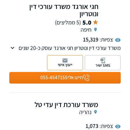
חגי אורגד משרד עורכי דין
ונוטריון
5.0
(5 ממליצים)
חיפה
צפיות:
15,319
משרד עורכי דין ונוטריון חגי אורגד עוסק כ-20 שנים
בתחומים הבאים: לשון הרע, דיני ירושה, צוואות,
התנגדויות לצוואות, משפט מסחרי ואזרחי ונדל"ן.
ייעוץ אישי
SMS ישיר
חייגו אלי
055-4547155
משרד עורכת דין עדי טל
נהריה
צפיות:
1,073