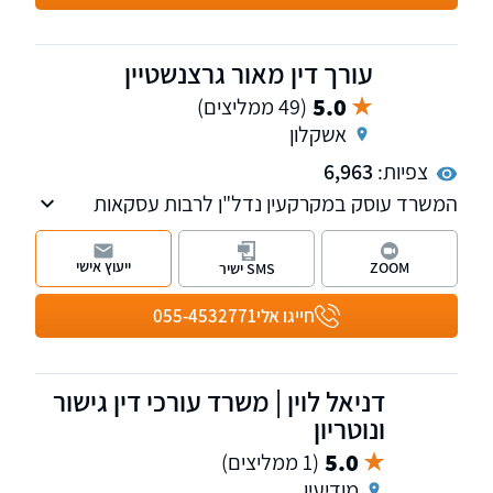
עורך דין מאור גרצנשטיין
5.0
(49 ממליצים)
אשקלון
צפיות:
6,963
המשרד עוסק במקרקעין נדל"ן לרבות עסקאות
מכר דירה, ליקויי בניה, סכסוכי שכנים וכו'. בנוסף
המשרד עוסק בדיני ירושות וצוואות. עו"ד מאור
ייעוץ אישי
ZOOM
SMS ישיר
גרצנשטיין בוגר תוכנית המצטיינים משפטים וכלכלה
באוניברסיטה העברית בירושלים. המשרד מקבל
חייגו אלי
055-4532771
לקוחות באשקלון, אשדוד באר שבע ותל אביב.
דניאל לוין | משרד עורכי דין גישור
ונוטריון
5.0
(1 ממליצים)
מודיעין