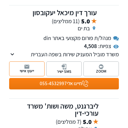
עורך דין מיכאל יעקובסון
5.0
(11 ממליצים)
בת ים
מנהל/ת פורום מקצועי באתר din
צפיות:
4,508
משרד מוביל המעניק שירות בשפה העברית
והרוסית, בתחום המשכנתאות, מקרקעין, מעמד
אישי ומשפט אזרחי.
ייעוץ אישי
ZOOM
SMS ישיר
חייגו אלי
055-4532997
ליברגנט, משה ושות' משרד
עורכי-דין
5.0
(7 ממליצים)