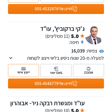
חייגו אלי
055-4532876
ג'קי ברקוביץ', עו"ד
5.0
(11 ממליצים)
חיפה
צפיות:
16,039
למעלה מ-20 שנות ניסיון בליווי וייצוג לקוחות
בתחומים האזרחיים-מסחריים, לרבות תביעות
כספיות מורכבות, הליכי חדלות פירעון, פירוק
ייעוץ אישי
ZOOM
SMS ישיר
והבראה של חברות, הוצאה לפועל ודיני עבודה.
לזכות המשרד שורה ארוכה של הישגים והצלחות
חייגו אלי
055-4546779
עבור מאות לקוחות פרטיים, עסקיים ותאגידים.
עו"ד ומגשרת רבקה ניר- אבוהרון
5.0
(10 ממליצים)