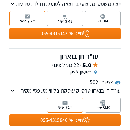
ייצוג משפטי מקצועי בהוצאה לפועל, חדלות פירעון,
תביעות שכירות ופינוי מקרקעין, טיפול בתביעות
ביטוח ונזיקין, מעמד אישי וכניסה לישראל ודיני
ייעוץ אישי
ZOOM
SMS ישיר
תיירות ותעופה. המשרד ממוקם בתל אביב ובעל
שלוחות במרכז הארץ.
חייגו אלי
055-4315142
עו"ד חן בוארון
5.0
(22 ממליצים)
ראשון לציון
צפיות:
502
עו"ד חן בוארון טרסיוק עוסקת בליווי משפטי מקיף
בעסקאות נדל"ן, ומייצגת לקוחות פרטיים,
משקיעים, יזמים וקבלנים במגוון רחב של עסקאות
ייעוץ אישי
SMS ישיר
ופרויקטים
חייגו אלי
055-4315846