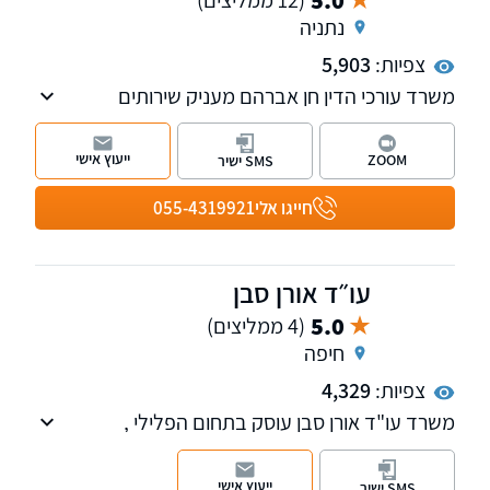
נתניה
צפיות:
5,903
משרד עורכי הדין חן אברהם מעניק שירותים
בתחומי המקרקעין ונזיקין, חבר לשכת עורכי הדין
משנת 2014 , המשרד מביא איתו נסיון ייחודי מעולם
ייעוץ אישי
ZOOM
SMS ישיר
חברות ביטוח
חייגו אלי
055-4319921
עו״ד אורן סבן
5.0
(4 ממליצים)
חיפה
צפיות:
4,329
משרד עו"ד אורן סבן עוסק בתחום הפלילי ,
תעבורה , פלילי דין צבאי , חוזי מקרקעין
ייעוץ אישי
SMS ישיר