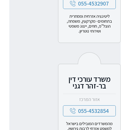
055-4532907
ליטיגציה אזרחית ומסחרית
בתחומים- מקרקעין, משפחה,
הוצל"פ, חוזים, ייצוג משפטי
ושירותי נוטריון.
משרד עורכי דין
בר-זהר דגני
אזור המרכז
055-4532854
מהמשרדים המובילים בישראל
למשפט אזרחי לרבות גירושין,