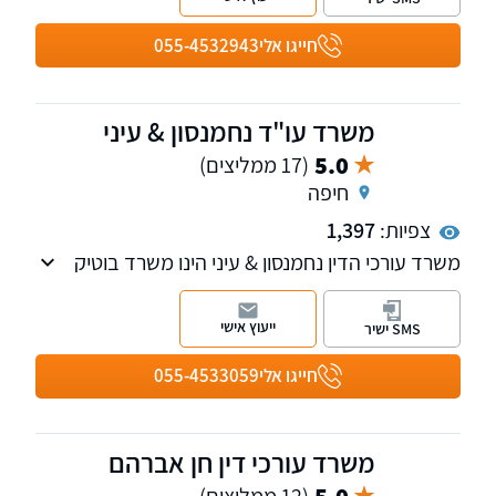
חייגו אלי
055-4532943
משרד עו"ד נחמנסון & עיני
5.0
(17 ממליצים)
חיפה
צפיות:
1,397
משרד עורכי הדין נחמנסון & עיני הינו משרד בוטיק
העוסק בצוואות, ירושות, הסכמי ממון, ייפוי כוח
מתמשך, מקרקעין ונדל"ן
ייעוץ אישי
SMS ישיר
חייגו אלי
055-4533059
משרד עורכי דין חן אברהם
5.0
(12 ממליצים)