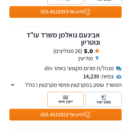
חייגו אלי
055-4532993
אבינעם גואלמן משרד עו"ד
ונוטריון
5.0
(26 ממליצים)
מודיעין
מנהל/ת פורום מקצועי באתר din
צפיות:
14,230
המשרד עוסק במקרקעין ומיסוי מקרקעין ( כולל
עסקאות ביהודה ושומרון) ייצוג אזרחי מסחרי בבתי
המשפט וירושה.
ייעוץ אישי
SMS ישיר
חייגו אלי
055-4532852