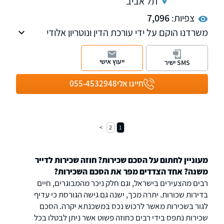
תל אביב
צפיות:
7,096
משרדנו הוקם על ידי עורכת הדין ונוטריון אלודי
קלימי-גורן בשנת 2019 לאחר שצברה ניסיון של
שנים באחד מהמשרדים המובילים בתחום
ייעוץ אישי
SMS ישיר
המקרקעין.
משרדנו עוסק גם בנושא אזרחות צרפתית.
חייגו אלי
055-4532948
2
1
מעוניין לחתום על הסכם שכירות? חוזה שכירות לדייר
משנה? אחד הצדדים מפר את הסכם השכירות?
רבים מהצעירים בישראל, וגם חלק ניכר מהמבוגרים, חיים
בדירות שכורות. יתרה מכך, ישנה גם גישה הגורסת כי עדיף
לגור בשכירות מאשר לרכוש נכס במשכנתא יקרה. הסכם
שכירות נתפס בידי רבים כחוזה פשוט אשר ניתן לבטלו בכל