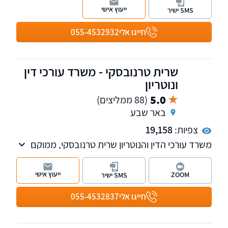
ייעוץ אישי
SMS ישיר
חייגו אלי
055-4532932
שרית טרנובסקי - משרד עורכי דין
ונוטריון
5.0
(88 ממליצים)
באר שבע
צפיות:
19,158
משרד עורכי הדין והנוטריון שרית טרנובסקי, ממוקם
בלב באר שבע ומעניק שירותים משפטיים בעברית,
רוסית ואנגלית. המשרד מנוהל על ידי עורכת הדין
ייעוץ אישי
ZOOM
SMS ישיר
והנוטריון שרית טרנובסקי ומעניק שירותים משפטיים
תוך הקפדה על איכות, מקצועיות ויחס אישי ללא
חייגו אלי
055-4532837
פשרות לכל לקוח.