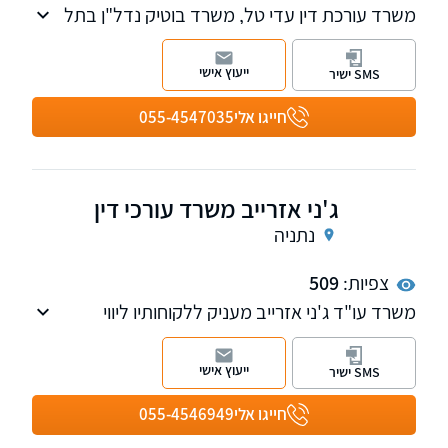
משרד עורכת דין עדי טל, משרד בוטיק נדל"ן בתל
אביב. משרדנו מציע מענה מקצועי ואנושי. מטפל
בכל קשת עסקאות הנדל"ן. נשמח לקבוע עמכם
ייעוץ אישי
SMS ישיר
פגישת ייעוץ.
חייגו אלי
055-4547035
ג'ני אזרייב משרד עורכי דין
נתניה
צפיות:
509
משרד עו"ד ג'ני אזרייב מעניק ללקוחותיו ליווי
משפטי מקצועי ואישי בתחומי הנדל"ן, המשפט
האזרחי-מסחרי והליטיגציה.
ייעוץ אישי
SMS ישיר
חייגו אלי
055-4546949