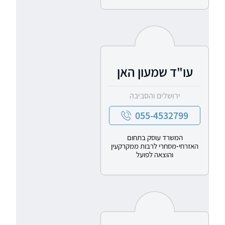
עו"ד שמעון האן
ירושלים והסביבה
055-4532799
המשרד עוסק בתחום
האזרחי-מסחרי לרבות ממקרקעין
והוצאה לפועל