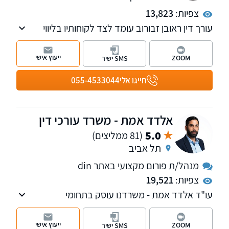
צפיות:
13,823
עורך דין ראובן זבורוב עומד לצד לקוחותיו בליווי
משפטי אישי, מוקפד ודיסקרטי, בשילוב ניסיון,
חשיבה מדויקת ומחויבות מלאה לכל אדם ולכל תיק
ייעוץ אישי
ZOOM
SMS ישיר
חייגו אלי
055-4533044
אלדד אמת - משרד עורכי דין
5.0
(81 ממליצים)
תל אביב
מנהל/ת פורום מקצועי באתר din
צפיות:
19,521
עו"ד אלדד אמת - משרדנו עוסק בתחומי
המקרקעין והאזרחי-מסחרי.
ייעוץ אישי
ZOOM
SMS ישיר