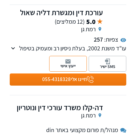
עורכת דין ומגשרת דליה שאול
5.0
(12 ממליצים)
רמת גן
צפיות:
257
עו"ד משנת 2002, בעלת ניסיון רב ומעמיק בטיפול
בענייני משפחה, גירושין וירושה, מזונות אישה
וקטינים, חלוקת רכוש ואיזון משאבים, צוואות וייפוי
ייעוץ אישי
SMS ישיר
כוח מתמשך. המשרד מעניק ללקוחותיו מעטפת
ייחודית המשלבת ייצוג משפטי מקצועי ברמה
חייגו אלי
055-4318328
גבוהה לצד ליווי מנטלי, ומוביל אותם ברגישות,
בשקיפות ובגובה העיניים, תוך חתירה לפתרונות
משפטיים יצירתיים המעניקים שקט נפשי, ביטחון
דה-קלו משרד עורכי דין ונוטריון
ותחושת יציבות במהלך תקופה רגישה ומורכבת.
רמת גן
מנהל/ת פורום מקצועי באתר din