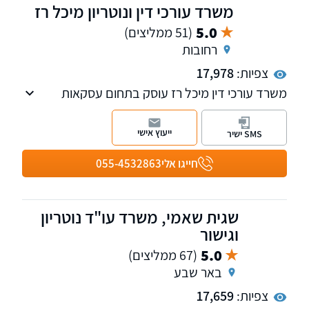
משרד עורכי דין ונוטריון מיכל רז
5.0
(51 ממליצים)
רחובות
צפיות:
17,978
משרד עורכי דין מיכל רז עוסק בתחום עסקאות
נדל"ן:
ייצוג ברכישה/ מכירה של נכסים/ דירות, התחדשות
ייעוץ אישי
SMS ישיר
עירונית, ייצוג רוכשי דירות חדשות מקבלנים, חוזים,
פינוי שוכרים, הסכמי שיתוף, פירוק שיתוף, פינוי
חייגו אלי
055-4532863
בינוי, מיסוי מקרקעין ותכנוני מס
שגית שאמי, משרד עו"ד נוטריון
וגישור
5.0
(67 ממליצים)
באר שבע
צפיות:
17,659