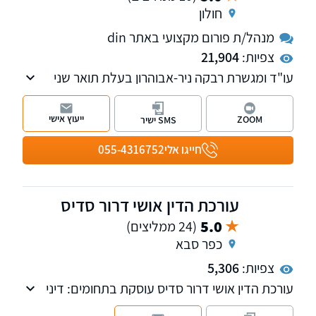
חולון
מנהל/ת פורום מקצועי באתר din
צפיות:
21,904
עו"ד ומגשרת רבקה ניר-אבוהרון בעלת תואר שני
במשפטים. מוסמכת לעריכת ייפוי כוח מתמשך,
בעלת ניסיון רב בייצוג ובסיוע בעסקאות מקרקעין,
ייעוץ אישי
ZOOM
SMS ישיר
פשיטת רגל, גישור ובוררות בהסכם גירושין, ודיני
משפחה - במיוחד צוואות וירושות.
חייגו אלי
055-4316752
עורכת הדין אושי דרור סדיס
5.0
(24 ממליצים)
כפר סבא
צפיות:
5,306
עורכת הדין אושי דרור סדיס עוסקת בתחומים: דיני
משפחה נדל"ן, יפויי כח מתמשך צוואות וירושות