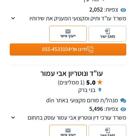
צפיות:
2,052
משרד עו"ד ותיק ומקצועי המעניק את שירותיו
בתחומי המשפט האזרחי, לרבות מקרקעין, חוזים,
משפחה ומעמד אישי
ייעוץ אישי
SMS ישיר
חייגו אלי
055-4533104
עו"ד ונוטריון אבי עמור
5.0
(1 ממליצים)
בני ברק
מנהל/ת פורום מקצועי באתר din
צפיות:
5,496
משרד עורכי דין ונוטריון אבי עמור עוסק בתחום
האזרחי-מסחרי, מקרקעין ודיני עבודה ומעניק
ללקוחותיו סל שירותים שלם תחת קורת גג אחת.
ייעוץ אישי
SMS ישיר