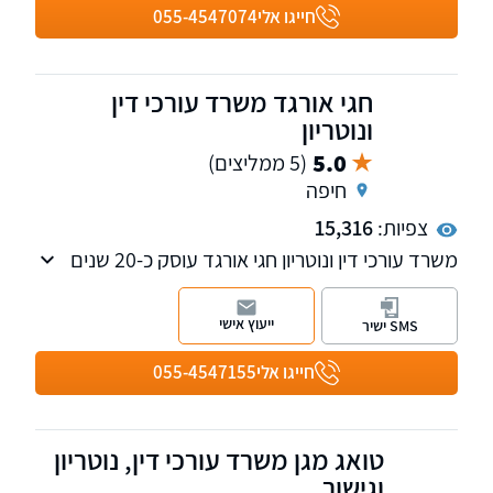
ירושה - עריכת צוואות וצוואות הדדיות, קבלת צו
חייגו אלי
055-4547074
ירושה או צו קיום צוואה, מימוש עיזבונות, ייפוי כוח
מתמשך וכן ליטיגציה אזרחית
חגי אורגד משרד עורכי דין
ונוטריון
5.0
(5 ממליצים)
חיפה
צפיות:
15,316
משרד עורכי דין ונוטריון חגי אורגד עוסק כ-20 שנים
בתחומים הבאים: לשון הרע, דיני ירושה, צוואות,
התנגדויות לצוואות, משפט מסחרי ואזרחי ונדל"ן.
ייעוץ אישי
SMS ישיר
חייגו אלי
055-4547155
טואג מגן משרד עורכי דין, נוטריון
וגישור