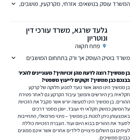
המשרד עוסק בנושאים: אזרחי, מקרקעין, מושבים,
הסדרת נחלה ודיני משפחה, בדגש למקצועיות
וזמינות ללקוח.
פגישת ייעוץ ראשונית חינם.
גלעד שרגא, משרד עורכי דין
ונוטריון
פתח תקווה
משרד בוטיק העוסק אך ורק בתתחום המושבים
מינוי בן ממשיך ייצוג במכירת ורכישת נחלות עריכת
צוואות והסכמי משפחה ויצוג בבתי המשפט בענייני
בן ממשיך? רוצה לדעת מהן זכויותיך? מעוניינים להכיר
אגודות שיתופיות
בבנכם כבן ממשיך? זקוקים לייעוץ משפטי?
בן ממשיך הינו מושג אשר נועד למנוע חלוקה של קרקע
חקלאית בין היורשים והמשך עיבוד הקרקע גם לאחר פטירת
ההורים. בן ממשיך הינו למעשה יורש אשר מקבל את הזכויות
על המשק כמשק חקלאי חי ועובד. ישנן מספר דרכים
באמצעותן ניתן למנות בן ממשיך – מינוי פורמאלי, התחייבות
לסעוד את ההורים בבוא היום ועוד. העברת הזכויות כוללת
לעיתים גם תשלום פיצויים לילדים אחרים אשר אינם ממונים
כבנים ממשיכים.