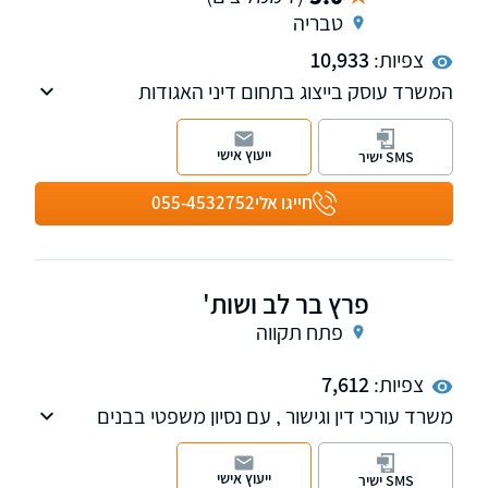
טבריה
צפיות:
10,933
המשרד עוסק בייצוג בתחום דיני האגודות
שיתופיות, מושבים וקיבוצים, דיני מקרקעין ודיני
משפחה
ייעוץ אישי
SMS ישיר
חייגו אלי
055-4532752
פרץ בר לב ושות'
פתח תקווה
צפיות:
7,612
משרד עורכי דין וגישור , עם נסיון משפטי בבנים
ממשיכים וכל תחום הנדל"ן
ייעוץ אישי
SMS ישיר