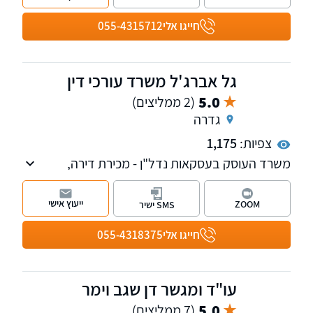
מורכבות ליווי משפטי צמוד לכל שלב בתהליך. אנו
מחויבים לתת ללקוחותינו את השירות המקצועי
חייגו אלי
055-4315712
והאיכותי ביותר, תוך תשומת לב לפרטים הקטנים
ולצרכים הייחודיים של כל לקוח.
גל אברג'ל משרד עורכי דין
5.0
(2 ממליצים)
גדרה
צפיות:
1,175
משרד העוסק בעסקאות נדל"ן - מכירת דירה,
רכישת דירה, עסקאות יד שניה, עסקאות קבלן,
ירושות וצוואות, ייפוי כוח מתמשך, אפוטרופסות
ייעוץ אישי
ZOOM
SMS ישיר
והסכמי ממון ועוד.
חייגו אלי
055-4318375
עו"ד ומגשר דן שגב וימר
5.0
(7 ממליצים)