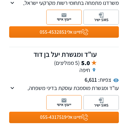
משרדנו מתמחה בתחומי רשות מקרקעי ישראל,
המגזר החקלאי, דיני מושבים וקיבוצים, מקרקעין,
צוואות וירושות ומשפט מסחרי על כל רבדיו.
ייעוץ אישי
SMS ישיר
חייגו אלי
055-4532851
עו"ד ומגשרת יעל בן דוד
5.0
(5 ממליצים)
חיפה
צפיות:
6,611
עו"ד ומגשרת מוסמכת עוסקת בדיני משפחה,
גירושין, צואות, ירושות, מקרקעין ונדל"ן, הגירה
ומעמד בישראל.
ייעוץ אישי
SMS ישיר
המשרד מעניק מענה אישי, מקצועי ויעיל לכל לקוח
ולקוח.
חייגו אלי
055-4317519