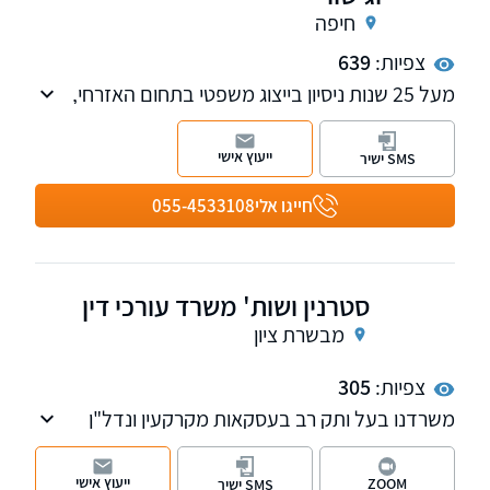
חיפה
צפיות:
639
מעל 25 שנות ניסיון בייצוג משפטי בתחום האזרחי,
משפחה, שירות משפטי מקיף לאוכלוסיית הגיל
השלישי, מקרקעין ועוד.
ייעוץ אישי
SMS ישיר
חייגו אלי
055-4533108
סטרנין ושות' משרד עורכי דין
מבשרת ציון
צפיות:
305
משרדנו בעל ותק רב בעסקאות מקרקעין ונדל"ן
ומקרקעין באופן רחב בכל היבט של התחום, כולל
מיסוי מקרקעין, עסקאות מכר, תכנון וביצוע עסקאות
ייעוץ אישי
ZOOM
SMS ישיר