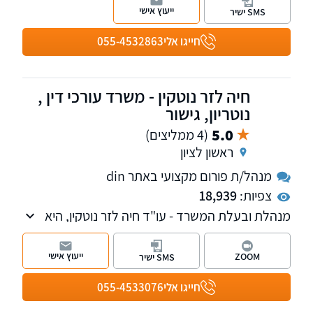
ייצוג ברכישה/ מכירה של נכסים/ דירות, התחדשות
ייעוץ אישי
SMS ישיר
עירונית, ייצוג רוכשי דירות חדשות מקבלנים, חוזים,
פינוי שוכרים, הסכמי שיתוף, פירוק שיתוף, פינוי
חייגו אלי
055-4532863
בינוי, מיסוי מקרקעין ותכנוני מס
חיה לזר נוטקין - משרד עורכי דין ,
נוטריון, גישור
5.0
(4 ממליצים)
ראשון לציון
מנהל/ת פורום מקצועי באתר din
צפיות:
18,939
מנהלת ובעלת המשרד - עו"ד חיה לזר נוטקין, היא
נוטריון ומגשרת, מעל 20 שנות ניסיון בדיני משפחה.
בעלת תואר שני במשפטים.
ייעוץ אישי
ZOOM
SMS ישיר
חייגו אלי
055-4533076