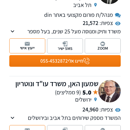
תל אביב
מנהל/ת פורום מקצועי באתר din
צפיות:
21,572
משרד ותיק ומנוסה מעל 25 שנים, בעל מספר
מחלקות לרבות מקרקעין, משפחה, ירושה, הוצאה
לפועל, אזרחי - מסחרי, רשויות, חוזים, לשון הרע,
ייעוץ אישי
ZOOM
SMS ישיר
עבודה. מנהל פורומים תכנון ובניה, אלימות
במשפחה והיטל השבחה הפקעות. חבר בוועדת
חייגו אלי
055-4532872
מקרקעין וקניין וכן בוועדת ירושה ומשפחה, בלשכת
עורכי הדין.
שמעון האן, משרד עו"ד ונוטריון
5.0
(9 ממליצים)
ירושלים
צפיות:
24,960
המשרד מספק שירותים בתל אביב ובירושלים
ועוסק במקרקעין, תביעות כספיות, משפט אזרחי