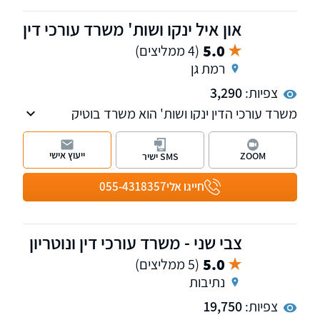
און איל ינקו ושות' משרד עורכי דין
5.0
(4 ממליצים)
רמת גן
צפיות:
3,290
משרד עורכי הדין ינקו ושות' הוא משרד בוטיק
העוסק בנדל"ן ומקרקעין, התחדשות עירונית
(תמ"א 38 ופינוי-בינוי) בדגש על ייצוג בעלי דירות,
ייעוץ אישי
ZOOM
SMS ישיר
ליטיגציה נדל"נית, וכן סכסוכי ירושה, צוואה
ואפוטרופסות. המשרד מעניק מעטפת משפטית
חייגו אלי
055-4318357
מקיפה ומותאמת אישית, תוך ליווי מסור וביטחון
מלא
צבי שני - משרד עורכי דין ונוטריון
5.0
(5 ממליצים)
נתיבות
צפיות:
19,750