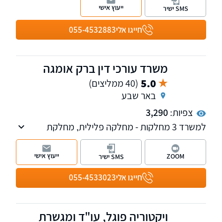
צוואות וירושות, מקרקעין נדל"ן, פירוק שיתוף
ייעוץ אישי
SMS ישיר
ופשיטת רגל. למשרד שלוחות בקרית מוצקין, נהריה
וחיפה.
חייגו אלי
055-4532883
משרד עורכי דין ברק אומגה
5.0
(40 ממליצים)
באר שבע
צפיות:
3,290
למשרד 3 מחלקות - מחלקה פלילית, מחלקת
הוצאה לפועל וחדלות פירעון-פשיטת רגל ומחלקה
נוספת למקרקעין נדל"ן, המלווה עסקאות מכר,
ייעוץ אישי
ZOOM
SMS ישיר
מייצגת בליקויי בניה ותביעות קבל"ן, תכנון ובניה,
דיני מושבים וקיבוצים ועוד. בנוסף, המשרד עוסק
חייגו אלי
055-4533023
בהסדרת מעמד בישראל ועתירות מנהליות.
ויקטוריה פוגל, עו"ד ומגשרת