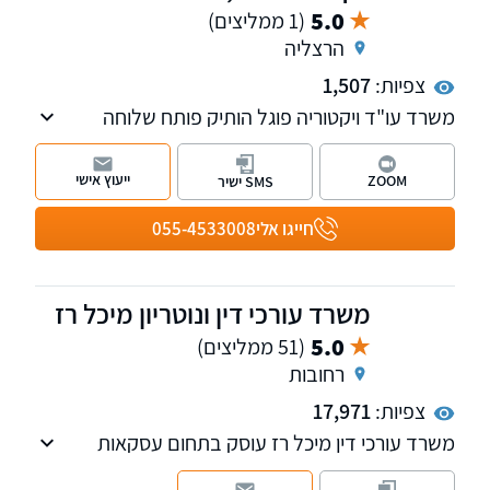
5.0
(1 ממליצים)
הרצליה
צפיות:
1,507
משרד עו"ד ויקטוריה פוגל הותיק פותח שלוחה
חדשה בהרצליה, המשרד עוסק בתחום ה מקרקעין
נדל"ן, דיני המשפחה ותביעות נזיקין. למשרד
ייעוץ אישי
ZOOM
SMS ישיר
שלוחות ברחובות ובהרצליה
חייגו אלי
055-4533008
משרד עורכי דין ונוטריון מיכל רז
5.0
(51 ממליצים)
רחובות
צפיות:
17,971
משרד עורכי דין מיכל רז עוסק בתחום עסקאות
נדל"ן: