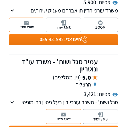
צפיות:
5,900
משרד עורכי הדין חן אברהם מעניק שירותים
בתחומי המקרקעין ונזיקין, חבר לשכת עורכי הדין
משנת 2014 , המשרד מביא איתו נסיון ייחודי מעולם
ייעוץ אישי
ZOOM
SMS ישיר
חברות ביטוח
חייגו אלי
055-4319921
עמיר סגל ושות' - משרד עו"ד
ונוטריון
5.0
(19 ממליצים)
הרצליה
צפיות:
3,421
סגל ושות' - משרד עורכי דין בעל ניסיון רב ומוניטין
מוכח, המחויב להענקת שירות משפטי מקצועי,
איכותי ומבוסס אמון. המשרד פועל במגוון תחומים,
ייעוץ אישי
SMS ישיר
בהם מקרקעין - רכישה ומכירה של דירות, דיני