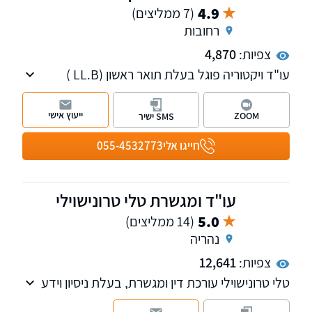
4.9
(7 ממליצים)
רחובות
צפיות:
4,870
עו"ד ויקטוריה פוגל בעלת תואר ראשון (LL.B )
ותואר שני (LL.M ) במשפטים, עם כניסתה לעולם
המשפט מיקדה פעילותה לתחום דיני המשפחה,
ייעוץ אישי
ZOOM
SMS ישיר
מקרקעין נדל"ן ותביעות נזיקין.
חייגו אלי
055-4532773
עו"ד ומגשרת טלי טרונישוילי
5.0
(14 ממליצים)
נהריה
צפיות:
12,641
טלי טרונישוילי עורכת דין ומגשרת, בעלת ניסיון וידע
עשיר בתחום דיני המשפחה, ניהול הליכי גירושין,