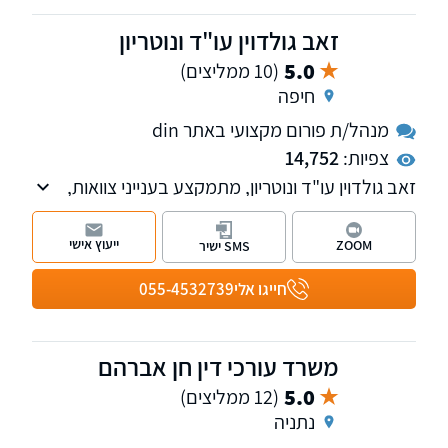
זאב גולדוין עו"ד ונוטריון
5.0
(10 ממליצים)
חיפה
מנהל/ת פורום מקצועי באתר din
צפיות:
14,752
זאב גולדוין עו"ד ונוטריון, מתמקצע בענייני צוואות,
ירושה וייפוי כח מתמשך, וכן בענייני נדל"ן במגזר
הכפרי ומלווה מועמדים בבחירות לרשויות
ייעוץ אישי
ZOOM
SMS ישיר
המקומיות.
חייגו אלי
055-4532739
משרד עורכי דין חן אברהם
5.0
(12 ממליצים)
נתניה