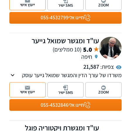
מסחרי, צוואות והסכמי יחסי ממון, הוצאה לפועל
ייעוץ אישי
ZOOM
SMS ישיר
ופשיטות רגל. בנוסף, המשרד
חייגו אלי
055-4532799
עו"ד ומגשר שמואל גייער
5.0
(10 ממליצים)
חיפה
צפיות:
21,587
משרדו של עורך הדין והמגשר שמואל גייער עוסק
במגוון תחומים ובהם מקרקעין, ירושות, משפט
מסחרי, משפט בינלאומי וצוואות.
ייעוץ אישי
ZOOM
SMS ישיר
עורך הדין והמגשר שמואל גייער הוא בעל תואר שני
חייגו אלי
055-4532846
במשפט עסקי באסיה ומשרדיו ממוקמים בחיפה
ובקריית טבעון.
עו"ד ומגשרת ויקטוריה פוגל