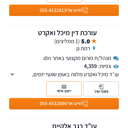
חייגו אלי
055-4532813
עורכת דין מיכל ואקרט
5.0
(1 ממליצים)
רמת גן
מנהל/ת פורום מקצועי באתר din
צפיות:
4,359
עו״ד מיכל ואקרט מלווה באופן שוטף יזמים,
קבלנים, חוכרים ודיירים מוגנים בעסקאות שונות
מול רשות מקרקעי ישראל, ומעניקה לכל אותם
ייעוץ אישי
SMS ישיר
גורמים ליווי וייצוג משפטי מול רשויות המדינה ו/או
רשויות מקומיות ו/או חברות ממשלתיות שונות.
חייגו אלי
055-4532896
עו"ד רגב אלקיים