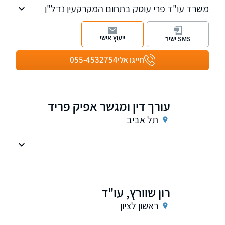
משרד עו"ד פרי עוסק בתחום המקרקעין נדל"ן
לרבות אגודות שיתופיות, בן ממשיך, מושבים
וקיבוצים, ירושות וצוואות וייפוי כח מתמשך
ייעוץ אישי
SMS ישיר
חייגו אלי
055-4532754
עורך דין ומגשר אפיק פריד
תל אביב
עורך הדין והמגשר אפיק פריד הוא בעל ניסיון
מקצועי של למעלה מ-20 שנה בתחום המקרקעין
ותכנון הבניין, צוואות, ירושות, ייפוי כוח מתמשך
רון שוורץ, עו"ד
והוצאה לפועל ומעניק ללקוחותיו פתרונות למגוון
סוגיות משפטיות.
ראשון לציון