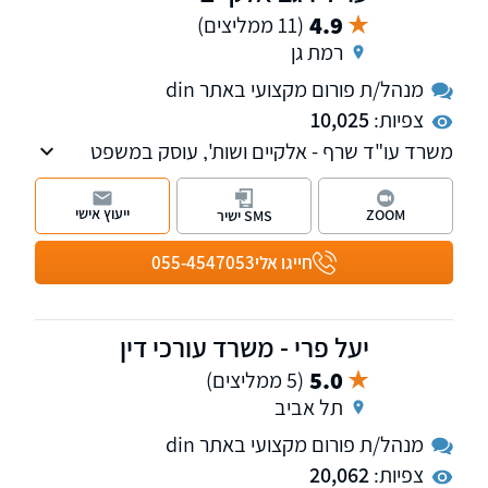
4.9
(11 ממליצים)
רמת גן
מנהל/ת פורום מקצועי באתר din
צפיות:
10,025
משרד עו"ד שרף - אלקיים ושות', עוסק במשפט
אזרחי מסחרי בדגש על מקרקעין ונדל"ן ותחום
האגודות השיתופיות, המושבים והקיבוצים, חדלות
ייעוץ אישי
ZOOM
SMS ישיר
פירעון ודיני משפחה. למשרד סניף במרכז הארץ
וסניף באילת
חייגו אלי
055-4547053
יעל פרי - משרד עורכי דין
5.0
(5 ממליצים)
תל אביב
מנהל/ת פורום מקצועי באתר din
צפיות:
20,062